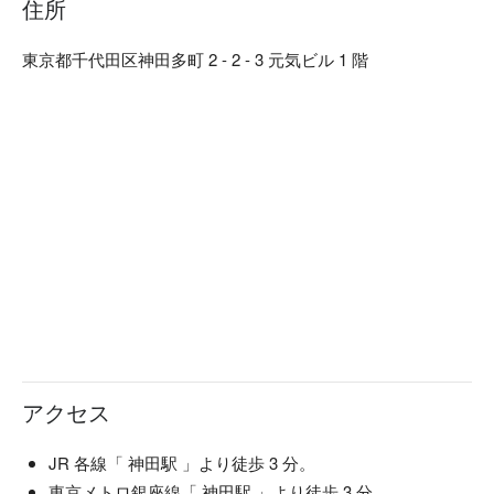
住所
着いた雰囲気でゆったりとお食事をお楽しみ頂けます。

【ロケーション】JR 各線神田駅から徒歩 3 分と駅チカで、
東京都千代田区神田多町 2 - 2 - 3 元気ビル 1 階
アクセス抜群です。店内にはテーブル席とカウンター席をご
用意しています。ご家族連れ・ご友人同士はもちろん、おひ
とり様でのご利用も大歓迎です。
アクセス
店裏的招牌菜是「豪邁炙燒鯖魚」🐟
店員會在眼前拿噴火槍烤鯖魚，一時之間店裏充滿炙燒的香味
JR 各線「 神田駅 」より徒歩 3 分。
魚皮變得酥脆又帶有煙熏香、魚肉柔嫩又新鮮，配上洋蔥、檸
東京メトロ銀座線「 神田駅 」より徒歩 3 分。