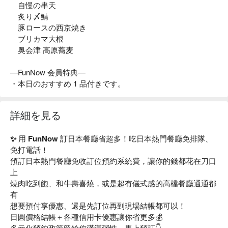
自慢の串天
炙り〆鯖
豚ロースの西京焼き
ブリカマ大根
奥会津 高原蕎麦
—FunNow 会員特典—
・本日のおすすめ 1 品付きです。
詳細を見る
✨ 用 FunNow 訂日本餐廳省超多！吃日本熱門餐廳免排隊、
免打電話！
預訂日本熱門餐廳免收訂位預約系統費，讓你的錢都花在刀口
上
燒肉吃到飽、和牛壽喜燒，或是超有儀式感的高檔餐廳通通都
有
想要預付享優惠、還是先訂位再到現場結帳都可以！
日圓價格結帳＋各種信用卡優惠讓你省更多💰
多元化預約政策留給你滿滿彈性，馬上預訂👇