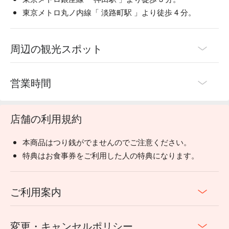
檬一起吃真的超級下酒😍
東京メトロ丸ノ内線「 淡路町駅 」より徒歩 4 分。
喜歡吃魚的話，店裏還有生魚片、炸魚串可以選擇喔～
周辺の観光スポット
営業時間
店舗の利用規約
本商品はつり銭がでませんのでご注意ください。
特典はお食事券をご利用した人の特典になります。
ご利用案内
在吃完各種魚料理後總覺得沒來點飯、面有點空虛🍜
正好店裏的招牌之一是蕎麥面！面被卷成好入口的份量，夾起
後沾上特調醬汁，滑順地吸進嘴吧裏後只有滿足！
変更・キャンセルポリシー