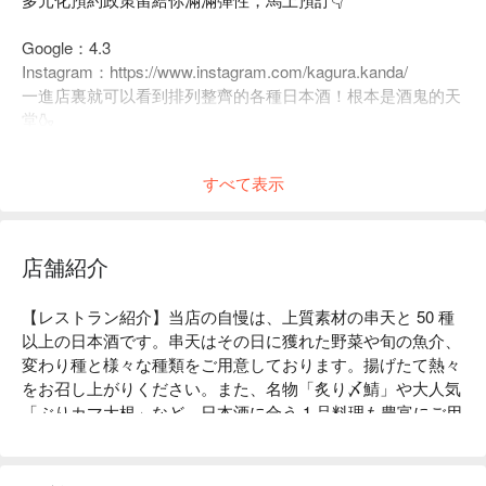
Google：4.3
Instagram：https://www.instagram.com/kagura.kanda/
一進店裏就可以看到排列整齊的各種日本酒！根本是酒鬼的天
堂🍶
店家還貼心地用黑板說明了不同日本酒的特色，雖然是日文但
幾乎都是漢字，看完介紹後就更容易挑到合胃口的酒啦～😆
すべて表示
店舗紹介
【レストラン紹介】当店の自慢は、上質素材の串天と 50 種
以上の日本酒です。串天はその日に獲れた野菜や旬の魚介、
変わり種と様々な種類をご用意しております。揚げたて熱々
をお召し上がりください。また、名物「炙り〆鯖」や大人気
「ぶりカマ大根」など、日本酒に合う 1 品料理も豊富にご用
意しております。日本酒は利酒師厳選の美酒を取り揃え、皆
様のお越しをお待ちしております。

【店内雰囲気】レンガ調の壁紙で温かみのある店内は、落ち