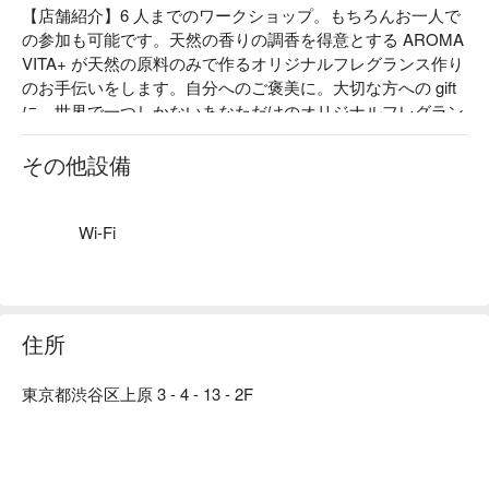
【店舗紹介】6 人までのワークショップ。もちろんお一人で
の参加も可能です。天然の香りの調香を得意とする AROMA 
VITA+ が天然の原料のみで作るオリジナルフレグランス作り
のお手伝いをします。自分へのご褒美に。大切な方への gift 
に。世界で一つしかないあなただけのオリジナルフレグラン
スをお作り下さい。

【コンセプト】AROMA ＝ 香り、VITA ＝ LIFE ＝ 生活、＋
その他設備
＝その人のプラスになるように香りのある生活がより豊かに
幸せになりますように。Natural であること・SIMPLE であ
ること・Handcraft ぬくもり AROMA VITA+ の伝えたい New 
Wi-Fi
Natural Life。

【こだわり】人や地球の美しさの原点は、シンプルなナチュ
ラルライフに戻ることだと考えナチュラル原料のみで作られ
た上質な無添加コスメやフレグランス、アロマミストを作り
住所
様々なイベントで販売しています。昨今では店舗でのナチュ
ラル素材を使ったデコレーション、香りによる空間コーディ
東京都渋谷区上原 3 - 4 - 13 - 2F
ネート、アロマワークショップなど活動は多岐に渡ります。
香りによる空間コーディネートとは、“ 香りによる記憶への
リンク ”を提案し、イベント、アーティストの曲のイメージ
を調香し空間コーディネートを行っています。