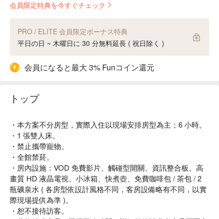
会員限定特典を今すぐチェック
PRO / ELITE 会員限定ボーナス特典
平日の日 ~ 木曜日に 30 分無料延長 ( 祝日除く )
会員になると最大 3% Funコイン還元
トップ
・本方案不分房型，實際入住以現場安排房型為主；6 小時。
・1 張雙人床。
・禁止攜帶寵物。
・全館禁菸。
・房內設施：VOD 免費影片、觸碰型開關、資訊整合板、高
畫質 HD 液晶電視、小冰箱、快煮壺、免費咖啡包 / 茶包 / 2
瓶礦泉水 ( 各房型依設計風格不同，客房設備略有不同，以實
際現場提供為準 )。
・恕不接待訪客。