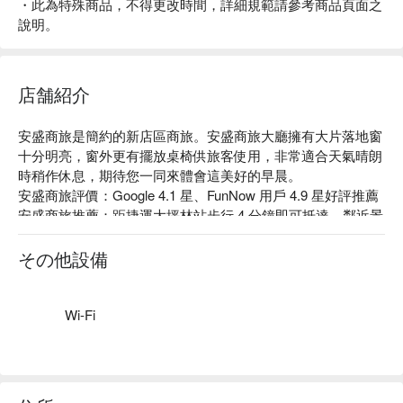
・此為特殊商品，不得更改時間，詳細規範請參考商品頁面之
說明。
店舗紹介
安盛商旅是簡約的新店區商旅。安盛商旅大廳擁有大片落地窗
十分明亮，窗外更有擺放桌椅供旅客使用，非常適合天氣晴朗
時稍作休息，期待您一同來體會這美好的早晨。

安盛商旅評價：Google 4.1 星、FunNow 用戶 4.9 星好評推薦

安盛商旅推薦：距捷運大坪林站步行 4 分鐘即可抵達，鄰近景
美夜市。館內房型多樣，客房擺設簡單大方，交通便利，是商
務旅客的最佳選擇。

その他設備
安盛商旅優惠、安盛商旅住宿方案、安盛商旅休息方案立刻查
看⬇︎
Wi-Fi