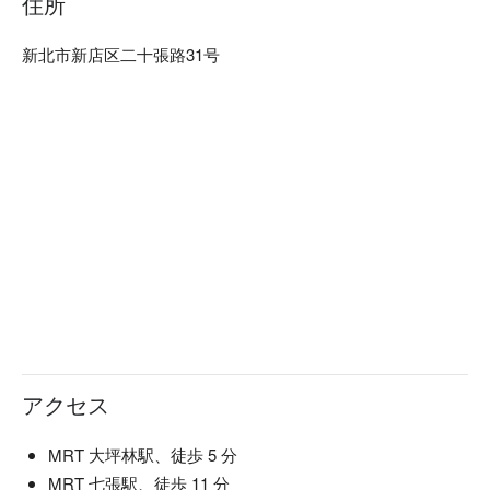
住所
新北市新店区二十張路31号
アクセス
MRT 大坪林駅、徒歩 5 分
MRT 七張駅、徒歩 11 分