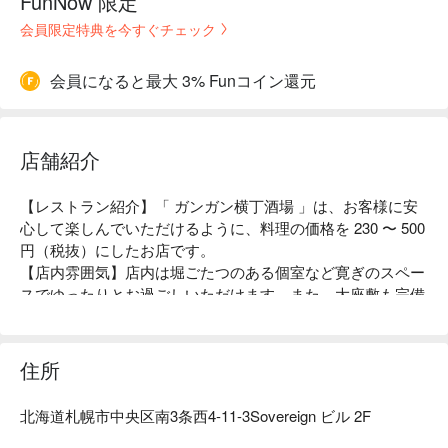
FunNow 限定
会員限定特典を今すぐチェック
会員になると最大 3% Funコイン還元
店舗紹介
【レストラン紹介】「 ガンガン横丁酒場 」は、お客様に安
心して楽しんでいただけるように、料理の価格を 230 〜 500 
円（税抜）にしたお店です。 

【店内雰囲気】店内は堀ごたつのある個室など寛ぎのスペー
スでゆったりとお過ごしいただけます。また、大座敷も完備
し宴会など大きな集まりでもご利用いただけます。

【看板メニュー】料理は和食・洋食・中華と幅広いお料理を
取り揃えております。 ドリンクもジョッキで提供するお腹
住所
も満足になるお店です。 ドリンクも 100 種類以上を取り揃
えております！ コースも 2,500 円〜とみんなが喜ぶ価格から
北海道札幌市中央区南3条西4-11-3Sovereign ビル 2F
ご用意しております。