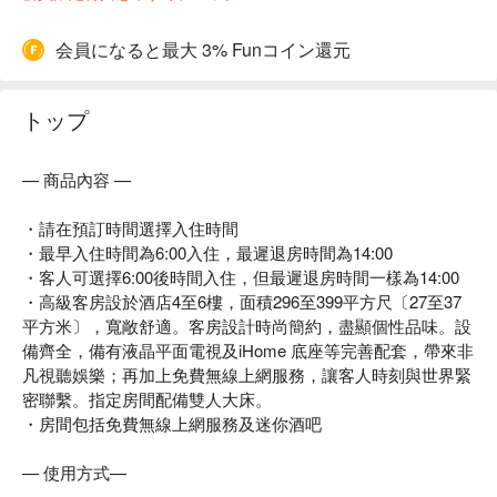
会員になると最大 3% Funコイン還元
トップ
— 商品內容 —
・請在預訂時間選擇入住時間
・最早入住時間為6:00入住，最遲退房時間為14:00
・客人可選擇6:00後時間入住，但最遲退房時間一樣為14:00
・高級客房設於酒店4至6樓，面積296至399平方尺〔27至37
平方米〕，寬敞舒適。客房設計時尚簡約，盡顯個性品味。設
備齊全，備有液晶平面電視及iHome 底座等完善配套，帶來非
凡視聽娛樂；再加上免費無線上網服務，讓客人時刻與世界緊
密聯繫。指定房間配備雙人大床。
・房間包括免費無線上網服務及迷你酒吧
— 使用方式—