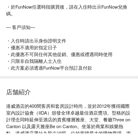
・於FunNow任選時段購買後，請在入住時出示FunNow兌換
碼。
— 客戶須知—
・入住時請出示身份證明文件
・優惠不適用於指定日子
・此優惠不可與任何其他促銷、優惠或禮遇同時使用
・只限非自我隔離人士入住
・此方案必須透過FunNow平台預訂及付款
店舗紹介
港威酒店的400間客房和套房設計時尚，並於2012年獲得國際
室內設計協會（IIDA）頒發全球卓越最佳酒店獎項。型格的設
計理念同時延伸至酒店的貴賓樓層雅座、大堂、餐廳Three on 
Canton 以及露天雅座Be on Canton。坐落於商業和娛樂熱
點，港威酒店選址九龍尖沙咀，位於面積最大的購物商場—海