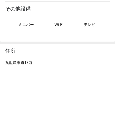
港城，為賓客提供與眾不同的休閒、住宿和購物體驗。

全新的貴賓樓層以流線型設計、貼心服務和先進設備迎接賓
その他設備
客。貴賓樓層的客人可自由進出行政酒廊，享用每日免費早
餐、下午茶、傍晚雞尾酒和管家服務等尊享禮遇。

位於世上其中一個美食之都，港威酒店當然擁有不同凡響的餐
ミニバー
Wi-Fi
テレビ
飲設施，包括面積達20,000平方英尺、供應頂級佳餚的Three 
on Canton，其設計獨具巧思，讓人印象深刻，是一個適合用
餐、品酒、休息和交流的空間。廣東道上最時尚的露天用餐地
點Be on Canton也不容錯過，這個充滿時尚活力、度假風情的
住所
地點，提供餐膳、雞尾酒、開胃酒及美味小菜，隨時歡迎賓客
派對狂歡。
九龍廣東道13號