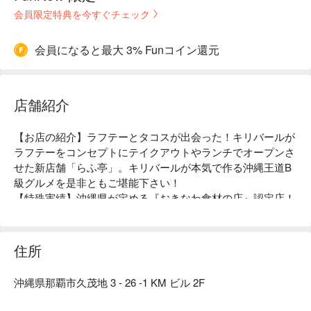
会員限定特典を今すぐチェック
会員になると最大 3% Funコイン還元
店舗紹介
【お店の紹介】ラフテーとタコスが出会った！キリバールが
ラフテーをコンセプトにテイクアウトやランチでオープンさ
せた新店舗「らふ亭」。キリバールが本気で作る沖縄王道B
級グルメを是非ともご堪能下さい！

【特殊実績】沖縄県が定める『おきなわ食材の店』認定店！
「提供しているメニューの半数以上で、県産の食材を半数以
上使用する」という厳しい条件を満たした店舗のみ認定され
る沖縄県の制度です。

住所
【こだわりの食材】沖縄食材を中心に化学調味料を使わずに
地元の方も観光の方も楽しんで頂けるようなフレンチ、中
沖縄県那覇市久茂地 3 - 26 -1 KM ビル 2F
華、沖縄のジャンルを超えたフュージョン(融合)料理をご提
供しています。