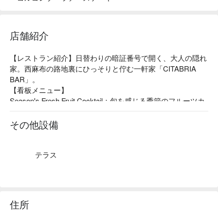
店舗紹介
【レストラン紹介】日替わりの暗証番号で開く、大人の隠れ
家。西麻布の路地裏にひっそりと佇む一軒家「CITABRIA 
BAR」。

【看板メニュー】

Season's Fresh Fruit Cocktail：旬を感じる季節のフルーツカ
クテルを多数ご用意しております。

【店内雰囲気】電話予約をして暗証番号を入れないと入れな
その他設備
い店内は、シガーの匂いと心地よい空気はラグジュアリーな
空間。薄暗いながらもおしゃれで雰囲気が良く非日常を演出
しています。落ち着いた店内で当店自慢のフルーツカクテル
テラス
を是非ご賞味ください。
住所