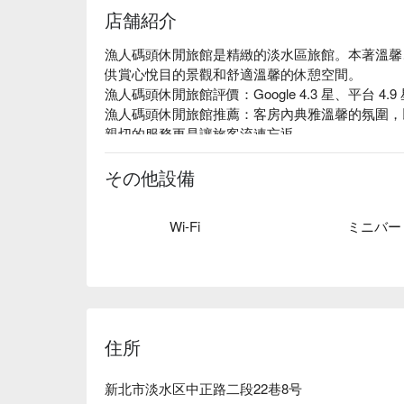
店舗紹介
漁人碼頭休閒旅館是精緻的淡水區旅館。本著溫馨
供賞心悅目的景觀和舒適溫馨的休憩空間。

漁人碼頭休閒旅館評價：Google 4.3 星、平台 4.9
漁人碼頭休閒旅館推薦：客房內典雅溫馨的氛圍，
親切的服務更是讓旅客流連忘返。

漁人碼頭休閒旅館旅館登記證號：新北市旅館033號
漁人碼頭休閒旅館優惠、漁人碼頭休閒旅館住宿方
その他設備
Wi-Fi
ミニバー
住所
新北市淡水区中正路二段22巷8号