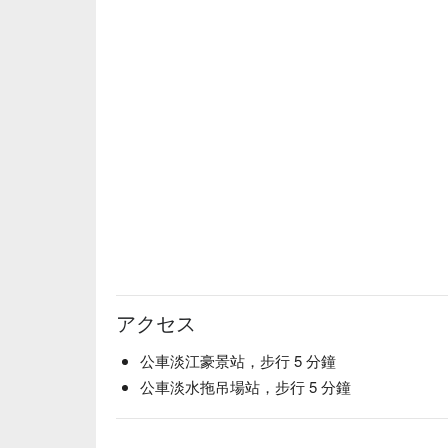
アクセス
公車淡江豪景站，步行 5 分鐘
公車淡水拖吊場站，步行 5 分鐘