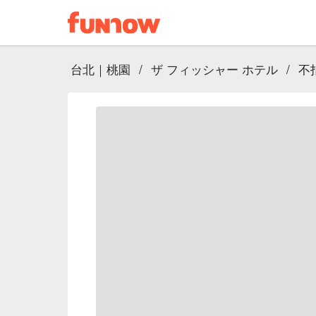
台北｜桃園
/
ザ フィッシャー ホテル
/
不