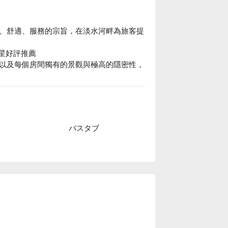
、舒適、服務的宗旨，在淡水河畔為旅客提
 星好評推薦

以及每個房間獨有的景觀與極高的隱密性，
。

案、漁人碼頭休閒旅館休息方案立刻查看⬇︎
バスタブ