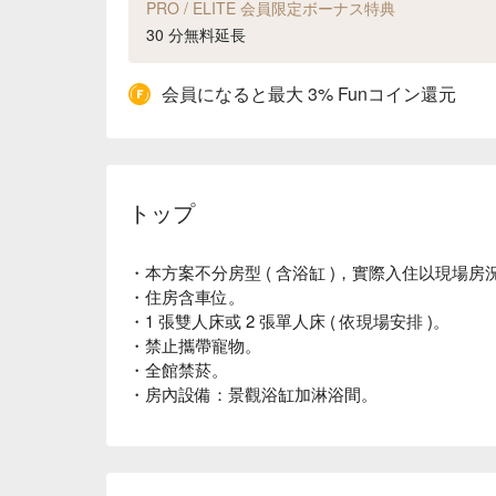
PRO / ELITE 会員限定ボーナス特典
30 分無料延長
会員になると最大 3% Funコイン還元
トップ
・本方案不分房型 ( 含浴缸 )，實際入住以現場房
・住房含車位。
・1 張雙人床或 2 張單人床 ( 依現場安排 )。
・禁止攜帶寵物。
・全館禁菸。
・房內設備：景觀浴缸加淋浴間。