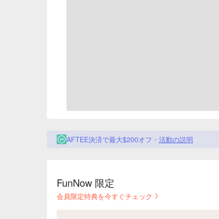
AFTEE決済で最大$200オフ・
活動の説明
FunNow 限定
会員限定特典を今すぐチェック