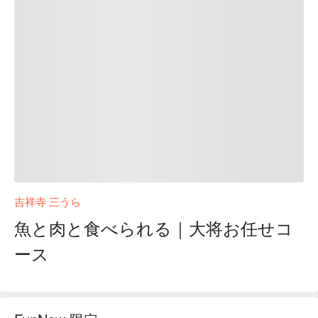
吉祥寺 三うら
魚と肉と食べられる｜大将お任せコ
ース