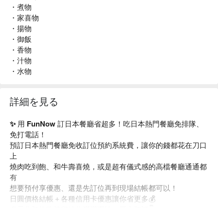
・煮物
・家喜物
・揚物
・御飯
・香物
・汁物
・水物
詳細を見る
✨ 用 FunNow 訂日本餐廳省超多！吃日本熱門餐廳免排隊、
免打電話！
預訂日本熱門餐廳免收訂位預約系統費，讓你的錢都花在刀口
上
燒肉吃到飽、和牛壽喜燒，或是超有儀式感的高檔餐廳通通都
有
想要預付享優惠、還是先訂位再到現場結帳都可以！
日圓價格結帳＋各種信用卡優惠讓你省更多💰
多元化預約政策留給你滿滿彈性，馬上預訂👇