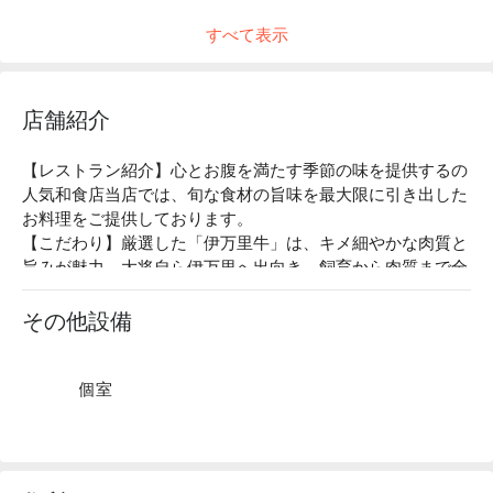
すべて表示
店舗紹介
【レストラン紹介】心とお腹を満たす季節の味を提供するの
人気和食店当店では、旬な食材の旨味を最大限に引き出した
お料理をご提供しております。

【こだわり】厳選した「伊万里牛」は、キメ細やかな肉質と
旨みが魅力。大将自ら伊万里へ出向き、飼育から肉質まで全
てに納得のいく「伊万里牛」を厳選しております。細かいサ
シの入った肉質はとろけてしまうほどにやわらかく、さっぱ
その他設備
りとした脂の甘みが口いっぱいに広がります。鮮魚・活魚は
「刺盛り」でご提供。信頼する魚屋が毎日豊洲へ出向き、確
かな目利きで仕入れた魚を使っています。新鮮ならではの脂
個室
ののった旨み、弾力のある歯応えをお楽しみいただけます。

【店内雰囲気】さまざまなシーンでお楽しみいただける落ち
着いた和の空間。料理の幅が広く、半個室や個室のご用意も
あり、ご家族からカップル、ご友人等いろんなシーンでお楽