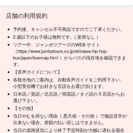
店舗の利用規約
予約後、キャンセル不可商品ですのでご了承ください。
2 歳以下のお子様は無料です。( 座席なし ）
ツアー中、ジャンボツアーズのWEB サイト
（https://www.jumbotours.co.jp/okinawa-hip-hop-
bus/japan/busmap.html ）からバスの現在地を確認できま
す。
【音声ガイドについて】
各観光地のご案内は、自動音声ガイドをご利用下さい。
小型受信機でお好きな言語をお選び頂けます。
日本語／英語／北京語／韓国語／タイ語の 5 言語からお
選び下さい。
【その他】
当日やむを得ない理由（ 悪天候・その他 ）で施設見学が
出来ない場合、差額の払い戻しはできません。
当日の道路状況により終了予定時刻が大幅に遅れる場合