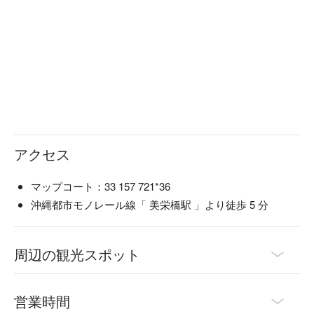
このツアーには、英語と日本語、中国語が話せる地元の専門
ガイドが同行しますので、沖縄の食材や料理、お酒の魅力を
存分にお伝えすることが可能です。沖縄の地元を体験したい
場合は最適なツアーです。

新規ツアー商品につき、現在キャンペーン価格でツアーを楽
しんで頂けます。
アクセス
マップコート：33 157 721*36
沖縄都市モノレール線「 美栄橋駅 」より徒歩 5 分
周辺の観光スポット
営業時間