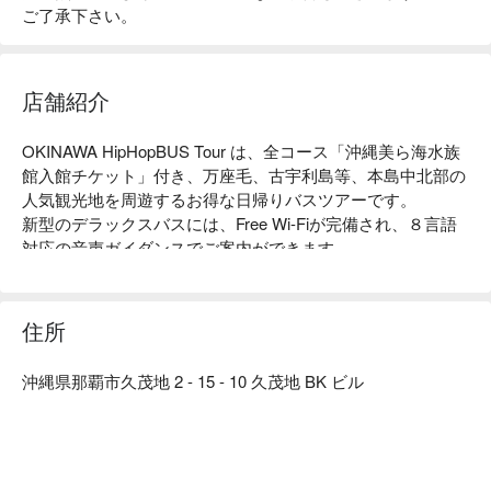
ご了承下さい。
店舗紹介
OKINAWA HipHopBUS Tour は、全コース「沖縄美ら海水族
館入館チケット」付き、万座毛、古宇利島等、本島中北部の
人気観光地を周遊するお得な日帰りバスツアーです。

新型のデラックスバスには、Free Wi-Fiが完備され、８言語
対応の音声ガイダンスでご案内ができます。

参加者全員に「久米島の海洋深層水」を 1 本プレゼントいた
します。

Okinawa Bar Hopping Tourは、沖縄の地元のお酒や食べ物が
住所
体験できるフードツアーです。

ツアーの所要時間は 3 時間で、二軒の居酒屋とレストランを
沖縄県那覇市久茂地 2 - 15 - 10 久茂地 BK ビル
巡ります。

2 ドリンクと 3000 円分のお食事代が料金に含まれていま
す。お客さまのお好みに合わせてお店を手配いたしますの
で、このツアー前にどのような食べ物がご希望かをガイドに
お知らせください。
