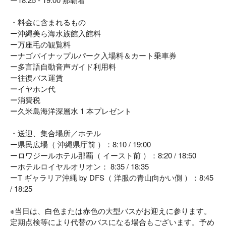
・料金に含まれるもの
ー沖縄美ら海水族館入館料
ー万座毛の観覧料
ーナゴパイナップルパーク入場料＆カート乗車券
ー多言語自動音声ガイド利用料
ー往復バス運賃
ーイヤホン代
ー消費税
ー久米島海洋深層水 1 本プレゼント
・送迎、集合場所／ホテル
ー県民広場（ 沖縄県庁前 ）：8:10 / 19:00
ーロワジールホテル那覇（ イースト前 ）：8:20 / 18:50
ーホテルロイヤルオリオン： 8:35 / 18:35
ーT ギャラリア沖縄 by DFS（ 洋服の青山向かい側 ）：8:45
/ 18:25
※当日は、白色または赤色の大型バスがお迎えに参ります。
定期点検等により代替のバスになる場合もございます。予め