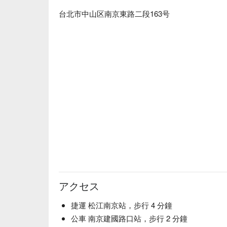
台北市中山区南京東路二段163号
アクセス
捷運 松江南京站，步行 4 分鐘
公車 南京建國路口站，步行 2 分鐘