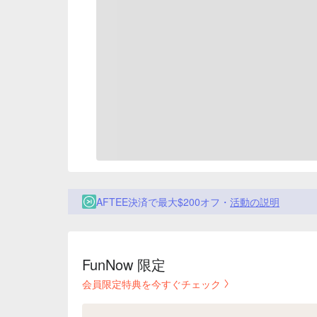
AFTEE決済で最大$200オフ・
活動の説明
FunNow 限定
会員限定特典を今すぐチェック