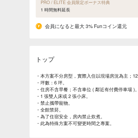
PRO / ELITE 会員限定ボーナス特典
1 時間無料延長
会員になると最大 3% Funコイン還元
トップ
・本方案不分房型，實際入住以現場房況為主；12
・坪數：6 坪。
・住房不含早餐；不含車位 ( 鄰近有付費停車場 )
・1 張雙人床或 2 張小床。
・禁止攜帶寵物。
・全館禁菸。
・為了住宿安全，房內禁止炊煮。
・此為特殊方案不可變更時間之專案。