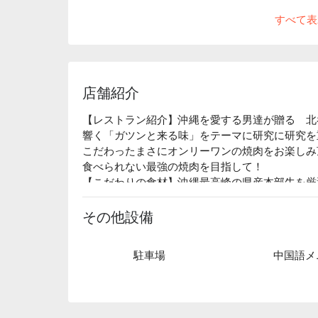
すべて表
店舗紹介
【レストラン紹介】沖縄を愛する男達が贈る　北
響く「ガツンと来る味」をテーマに研究に研究を重
こだわったまさにオンリーワンの焼肉をお楽しみ
食べられない最強の焼肉を目指して！

【こだわりの食材】沖縄最高峰の県産本部牛を厳
けでうっとりする程の美しい和牛焼肉をお楽しみ
【店内雰囲気】圧迫感などもなく、落ち着いた空
その他設備
室も完備しております。
駐車場
中国語メ