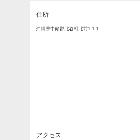
この白い部分は馬でいえばたてがみらしいです！
明してくださいました〜😋 お肉愛が感じられます
住所
沖縄県中頭郡北谷町北前1-1-1
アクセス