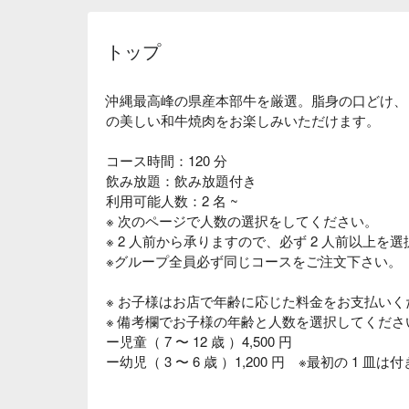
トップ
沖縄最高峰の県産本部牛を厳選。脂身の口どけ、
の美しい和牛焼肉をお楽しみいただけます。
コース時間：120 分
飲み放題：飲み放題付き
利用可能人数：2 名 ~
※ 次のページで人数の選択をしてください。
※ 2 人前から承りますので、必ず 2 人前以上を
※グループ全員必ず同じコースをご注文下さい。
※ お子様はお店で年齢に応じた料金をお支払いく
※ 備考欄でお子様の年齢と人数を選択してくださ
ー児童（ 7 〜 12 歳 ）4,500 円
ー幼児（ 3 〜 6 歳 ）1,200 円 ※最初の 1 皿