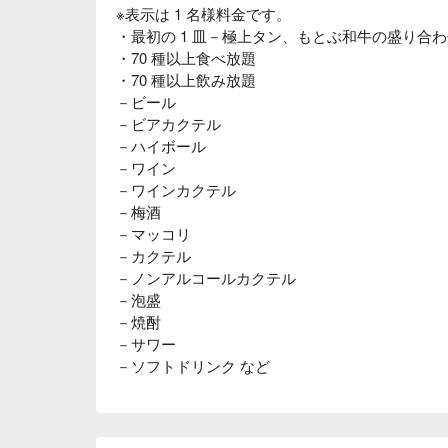
※表示は 1 名様料金です。
・最初の 1 皿－極上タン、もとぶ和牛の盛り合
・70 種以上食べ放題
・70 種以上飲み放題
－ビール
－ビアカクテル
－ハイボール
－ワイン
－ワインカクテル
－梅酒
－マッコリ
－カクテル
－ノンアルコールカクテル
－泡盛
－焼酎
－サワー
－ソフトドリンク など