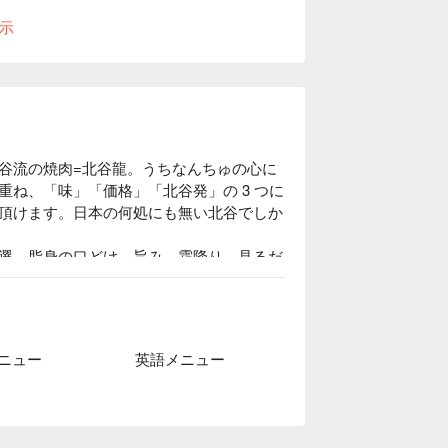
示
谷流の焼肉=北谷龍。うちなんちゅの心に
ね、「味」「価格」「北谷発」の 3 つに
頂けます。日本の何処にも無い北谷でしか
選。脂身の口どけ、旨み、霜降り、見るだ
いただけます。

間の中で焼肉を楽しむことができます。個
ニュー
英語メニュー