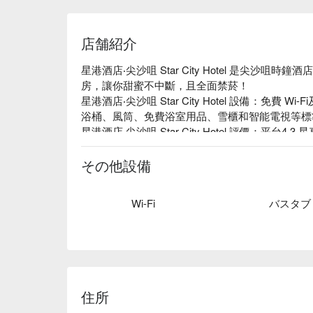
店舗紹介
星港酒店‧尖沙咀 Star City Hotel 是尖沙
房，讓你甜蜜不中斷，且全面禁菸！

星港酒店‧尖沙咀 Star City Hotel 設備：免費
浴桶、風筒、免費浴室用品、雪櫃和智能電視等標
星港酒店‧尖沙咀 Star City Hotel 評價：平台4.3
星港酒店‧尖沙咀 Star City Hotel推薦：距離尖
星港酒店‧尖沙咀 Star City Hotel 尖沙咀時鐘酒店推
その他設備
訊立刻查看⬇︎
Wi-Fi
バスタブ
住所