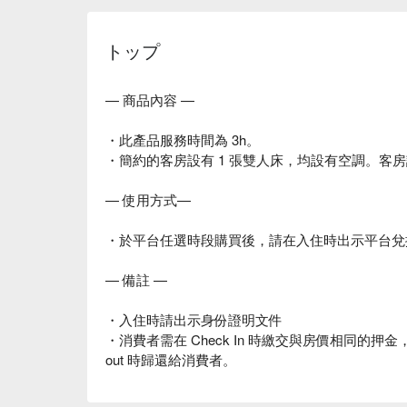
トップ
— 商品內容 —
・此產品服務時間為 3h。
・簡約的客房設有 1 張雙人床，均設有空調。客
— 使用方式—
・於平台任選時段購買後，請在入住時出示平台兌
— 備註 —
・入住時請出示身份證明文件
・消費者需在 Check In 時繳交與房價相同的押
out 時歸還給消費者。