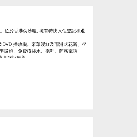
咀時鐘酒店。位於香港尖沙咀, 擁有特快入住登記和退
 Wi-Fi及DVD 播放機。豪華浸缸及雨淋式花灑、坐
準設施、免費樽裝水、拖鞋、商務電話

 星真實好評推薦

沙咀地鐵站僅有 6 分鐘步行路程

介、星港酒店‧尖沙咀 Star City Hotel優惠資