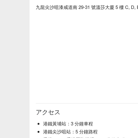
九龍尖沙咀漆咸道南 29-31 號溫莎大廈 5 樓 C, D, 
アクセス
港鐵黃埔站：3 分鐘車程
港鐵尖沙咀站：5 分鐘路程