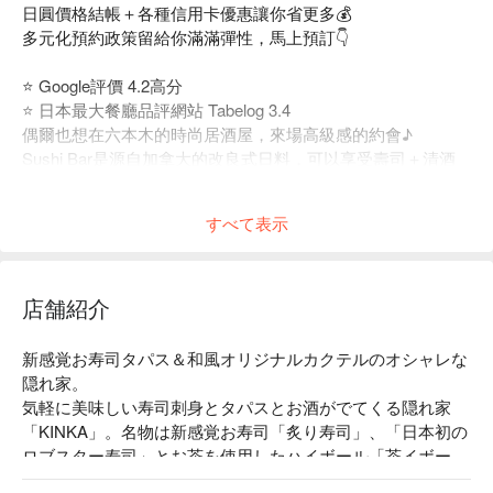
日圓價格結帳＋各種信用卡優惠讓你省更多💰
多元化預約政策留給你滿滿彈性，馬上預訂👇
⭐️ Google評價 4.2高分
⭐️ 日本最大餐廳品評網站 Tabelog 3.4
偶爾也想在六本木的時尚居酒屋，來場高級感的約會♪
Sushi Bar是源自加拿大的改良式日料，可以享受壽司＋清酒
與威士忌調酒的特殊組合🍸
すべて表示
店舗紹介
新感覚お寿司タパス＆和風オリジナルカクテルのオシャレな
隠れ家。

気軽に美味しい寿司刺身とタパスとお酒がでてくる隠れ家
「KINKA」。名物は新感覚お寿司「炙り寿司」、「日本初の
ロブスター寿司」とお茶を使用したハイボール「茶イボー
ル」。
