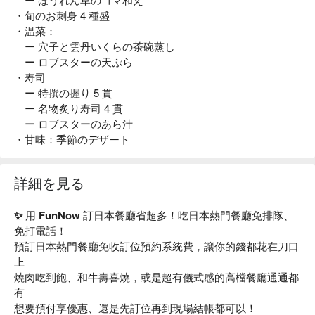
・旬のお刺身 4 種盛
・温菜：
ー 穴子と雲丹いくらの茶碗蒸し
ー ロブスターの天ぷら
・寿司
ー 特撰の握り 5 貫
ー 名物炙り寿司 4 貫
ー ロブスターのあら汁
・甘味：季節のデザート
詳細を見る
✨ 用 FunNow 訂日本餐廳省超多！吃日本熱門餐廳免排隊、
免打電話！
預訂日本熱門餐廳免收訂位預約系統費，讓你的錢都花在刀口
上
燒肉吃到飽、和牛壽喜燒，或是超有儀式感的高檔餐廳通通都
有
想要預付享優惠、還是先訂位再到現場結帳都可以！