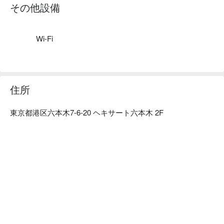
店内は、お洒落で温かみのある素材を使用しておりデートや
その他設備
【無菜單七道料理】
ビジネス利用の他、カウンターで一人ふらりとタパスをつま
主餐的壽司炙燒與生食各半，滿足選擇障礙的心💓 壽司以外
みながらカクテルを一杯など気軽な使い方も。
的料理會由師傅準備，可能是天婦羅、烤牛肉等等，就當作當
Wi-Fi
日的驚喜吧
住所
東京都港区六本木7-6-20 ヘキサート六本木 2F
【創意招牌：馬賽克壽司】
店內另一項招牌是方形小壽司！搭配各式繽紛魚類，看起來就
像馬賽克拼貼畫一樣。 配料也不馬虎，人氣的鮭魚、穴子都
給好給滿，擺盤非常賞心悅目