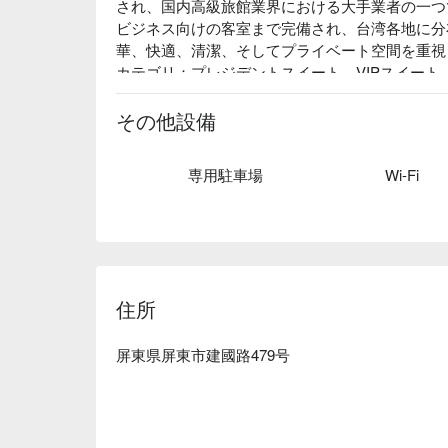
され、国内高級旅館業界における大手業者の一つで
ビジネス向けの客室まで完備され、台湾各地に分布
華、快適、清潔、そしてプライベート空間を重視
カテゴリ：プレジデントスイート、VIPスイー
様々な種類のお部屋をご用意しています。
その他設備
専用駐車場
Wi-Fi
住所
屏東県屏東市建國路479号