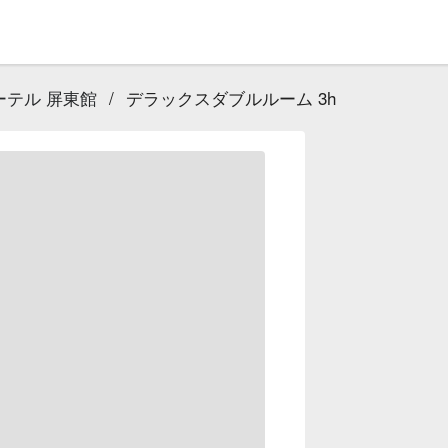
ーテル 屏東館
/
デラックスダブルルーム 3h