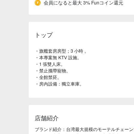
会員になると最大 3% Funコイン還元
トップ
・旗艦套房房型；3 小時 。
・本專案無 KTV 設施。
・1 張雙人床。
・禁止攜帶寵物。
・全館禁菸。
・房內設備：獨立車庫。
店舗紹介
ブランド紹介：台湾最大規模のモーテルチェーン