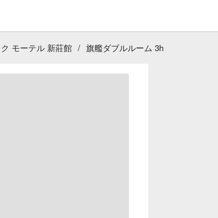
ック モーテル 新莊館
/
旗艦ダブルルーム 3h