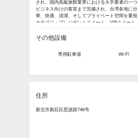
され、国内高級旅館業界における大手業者の一つで
ビジネス向けの客室まで完備され、台湾各地に分布
華、快適、清潔、そしてプライベート空間を重視
カテゴリ：プレジデントスイート、VIPスイー
様々な種類のお部屋をご用意しています。
その他設備
専用駐車場
Wi-Fi
住所
新北市新莊区思源路746号