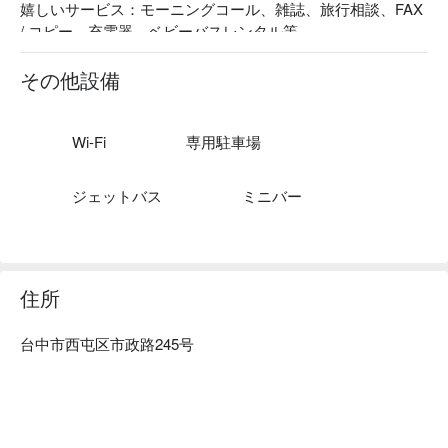
嬉しいサービス：モーニングコール、雑誌、旅行相談、FAX 
/ コピー、充電器、ベビーバスレンタル等。

スタイル：コンクリートジャングルに隠れたリゾート風の 
Villa です。緑溢れる空間で閑静でロマンチックな雰囲気漂い
その他設備
ます。ゴージャスなインテリアの中、ゆったりとお過ごしい
ただけます。
Wi-Fi
専用駐車場
ジェットバス
ミニバー
住所
台中市西屯区市政路245号