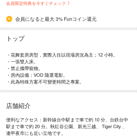
会員限定特典を今すぐチェック
会員になると最大 3% Funコイン還元
トップ
・花舞套房房型，實際入住以現場房況為主；12 小時。
・一張雙人床。
・禁止攜帶寵物。
・房內設備：VOD 隨選電影。
・此為特殊方案不可變更時間之專案。
店舗紹介
便利なアクセス：新幹線台中駅まで車で約 10 分、台鉄台中
駅まで車で約 20 分。秋紅谷公園、新光三越、 Tiger City 、
逢甲夜市にも近い立地です。
