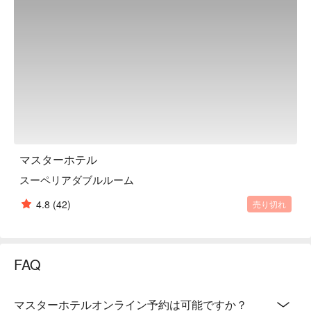
品質を堅持し、なお「大師風格」が見せられるほどの自我要
求をしています。大師会館及び大師国際ビジネスセンターの
開幕は、大師集団の「言い伝え」と「風格」 　が並行する
企み心の現われであり、なお大師集団をもっと一つ新たな一
里塚に向けて導っていくように違いません。
マスターホテル
スーペリアダブルルーム
4.8
(42)
売り切れ
FAQ
マスターホテルオンライン予約は可能ですか？