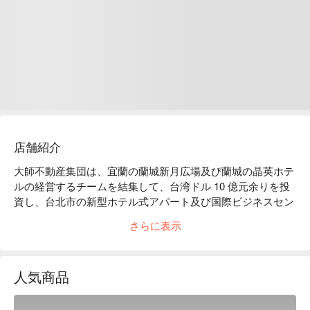
店舗紹介
大師不動産集団は、宜蘭の蘭城新月広場及び蘭城の晶英ホテ
ルの経営するチームを結集して、台湾ドル 10 億元余りを投
資し、台北市の新型ホテル式アパート及び国際ビジネスセン
ターを築くことを企画しており、全体的な設計の構想は、五
さらに表示
つ鉄道の交通ターミナルである交九の中継駅の上に、優れる
機能を持つホテル式アパートを構築し、及び時代の指標性が
具有されるビジネスセンターを立ち上げようとしています。
人気商品
なお、建築美学及び装飾芸術を通じて、大師集団が持つ 
「豪邸との対話が得意をし、言い伝えを持って、その名を世
に馳せる」経営理念を現せます。それとともに精確的な設計