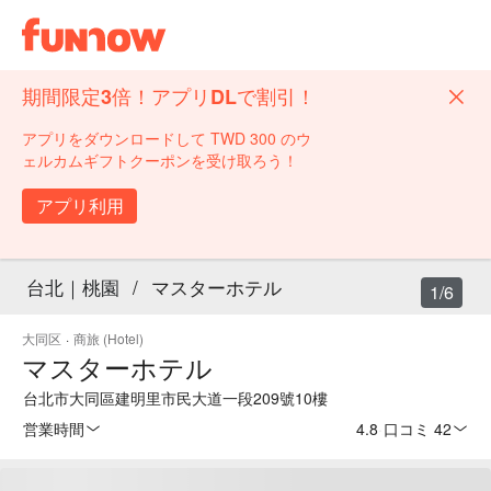
期間限定3倍！アプリDLで割引！
アプリをダウンロードして TWD 300 のウ
ェルカムギフトクーポンを受け取ろう！
アプリ利用
台北｜桃園
/
マスターホテル
1/6
大同区
·
商旅 (Hotel)
マスターホテル
台北市大同區建明里市民大道一段209號10樓
営業時間
4.8
·
口コミ 42