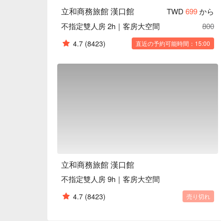
立和商務旅館 漢口館
TWD
699
から
不指定雙人房 2h｜客房大空間
800
4.7
(8423)
直近の予約可能時間：15:00
立和商務旅館 漢口館
不指定雙人房 9h｜客房大空間
4.7
(8423)
売り切れ