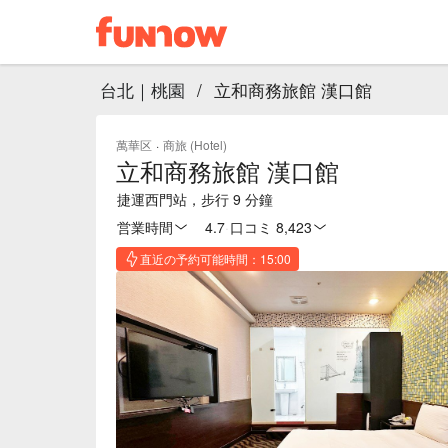
台北｜桃園
/
立和商務旅館 漢口館
萬華区
·
商旅 (Hotel)
立和商務旅館 漢口館
捷運西門站，步行 9 分鐘
営業時間
4.7
·
口コミ 8,423
直近の予約可能時間：15:00