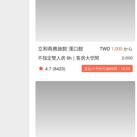
立和商務旅館 漢口館
TWD
1,000
から
不指定雙人房 6h｜客房大空間
2,000
4.7
(8423)
直近の予約可能時間：16:00