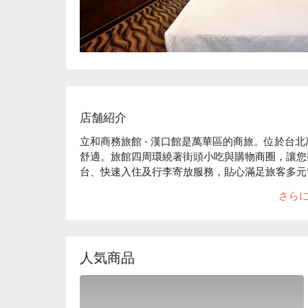
店舗紹介
立和商務旅館 - 漢口館是萬華區的商旅。位於台
舒適。旅館四周環繞著街頭小吃與購物商圈，讓您盡
台、快速入住及行李寄放服務，貼心滿足旅客多元
便利與品質的理想選擇。

さら
立和商務旅館 - 漢口館評價：網友好評推薦

立和商務旅館 - 漢口館推薦：距西門町商圈步行僅 5
立和商務旅館 - 漢口館優惠、立和商務旅館 - 漢
刻查看⬇︎
人気商品