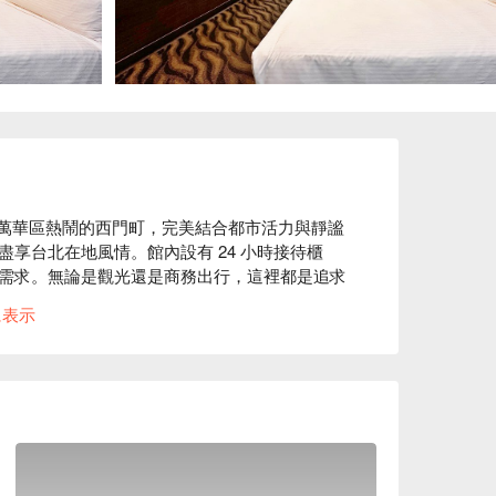
北萬華區熱鬧的西門町，完美結合都市活力與靜謐
享台北在地風情。館內設有 24 小時接待櫃
需求。無論是觀光還是商務出行，這裡都是追求
に表示
 分鐘。

口館住宿方案、立和商務旅館 - 漢口館休息方案立