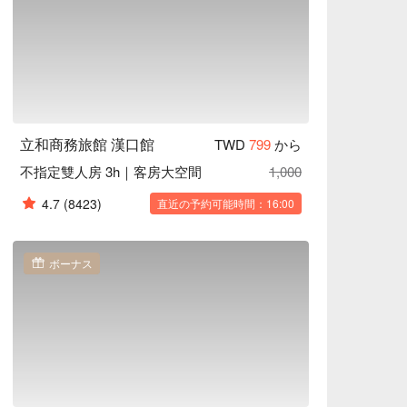
立和商務旅館 漢口館
TWD
799
から
不指定雙人房 3h｜客房大空間
1,000
4.7
(8423)
直近の予約可能時間：16:00
ボーナス