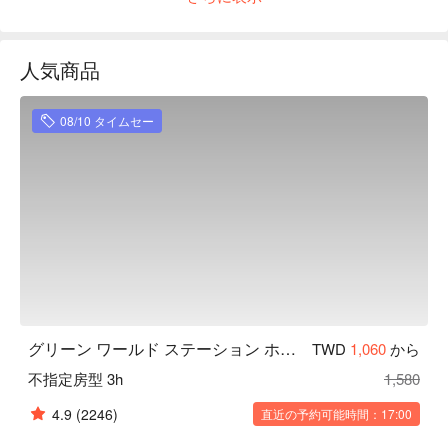
絶賛評価：TripAdvisor 四つ星評価獲得。親切なサービスと便
利なロケーションがオススメポイントです。
人気商品
08/10 タイムセー
グリーン ワールド ステーション ホテル（洛碁驛大飯店）, 台北
TWD
1,060
から
不指定房型 3h
1,580
4.9
(2246)
直近の予約可能時間：17:00