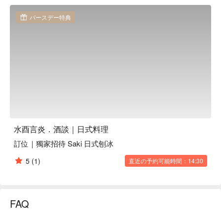
荔枝）、柚子茉莉、柚子長島

水酉言炎．酒談｜日式料理評價：Google 5.0 星推薦

バースデー特典
水酉言炎．酒談｜日式料理推薦：時常推出全新菜色，歡迎喜
愛美酒美食的饕客，前來體驗豐富多元的味蕾饗宴。

水酉言炎．酒談｜日式料理訂位、水酉言炎．酒談｜日式料理
優惠資訊立刻查看⬇︎
水酉言炎．酒談｜日式料理
訂位｜獨家招待 Saki 日式刨冰
5
(1)
直近の予約可能時間：14:30
FAQ