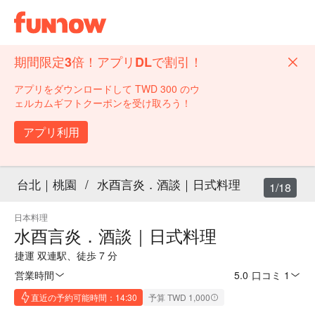
期間限定3倍！アプリDLで割引！
アプリをダウンロードして TWD 300 のウ
ェルカムギフトクーポンを受け取ろう！
アプリ利用
台北｜桃園
/
水酉言炎．酒談｜日式料理
1/18
日本料理
水酉言炎．酒談｜日式料理
捷運 双連駅、徒歩 7 分
営業時間
5.0
·
口コミ 1
直近の予約可能時間：14:30
予算 TWD 1,000