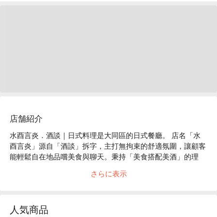
店舗紹介
水酉言炎．酒談｜日式料理是大同區的日式餐廳。 店名「水
酉言炎」源自「酒談」拆字，主打無拘束的舒適氛圍，讓顧客
能輕鬆自在地品嚐美食與聊天。秉持「美食搭配美酒」的理
念，老闆阿光師親手打造每一道料理，從醬汁、漬物到一夜干
さらに表示
皆堅持手作，呈現新鮮、美味又下酒的風味。

水酉言炎．酒談｜日式料理菜單必點：軟絲一夜干、酒釀紅陱
豬五花、洋風起司玉米、松露馬鈴薯塔、日式焦糖布丁、清明
人気商品
（菊姬 加賀の露 / 包種茶 / Soda )、秋分（木梚 Blue 芋燒酌 / 