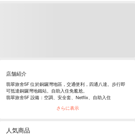
店舗紹介
翡翠旅舍5F 位於銅鑼灣地區，交通便利，四通八達。步行即
可抵達銅鑼灣地鐵站。自助入住免尷尬。

翡翠旅舍5F 設備：空調、安全套、Netflix、自助入住

翡翠旅舍5F 推薦：距離銅鑼灣地鐵站僅有 3-5 分鐘步行路
さらに表示
程！

翡翠旅舍5F 情侶時鐘酒店、翡翠旅舍5F 情侶好去處、翡翠旅
舍5F 銅鑼灣時鐘酒店優惠資訊立刻查看⬇︎
人気商品