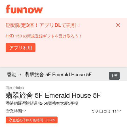
期間限定3倍！アプリDLで割引！
HKD 150 の新規登録ギフトを受け取ろう！
アプリ利用
香港
/
翡翠旅舍 5F Emerald House 5F
1/8
商旅 (Hotel)
翡翠旅舍 5F Emerald House 5F
香港銅鑼灣禮頓道42-56號禮智大廈5字樓
営業時間
5.0
·
口コミ 11
直近の予約可能時間：08/09