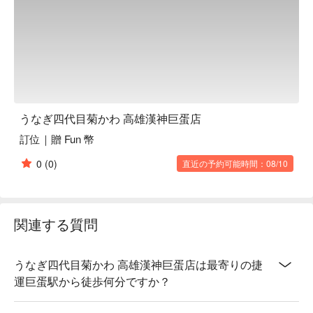
【果實酒】果香濃郁，甜美可口

【紅酒】醇厚果香，單寧柔和

【燒酒】烈焰辛辣，回味悠長

【仁勇鰻魚酒】獨特魚香，鮮美醇厚

💡 未成年請勿飲酒；禁止酒駕
うなぎ四代目菊かわ 高雄漢神巨蛋店
訂位｜贈 Fun 幣
0
(0)
直近の予約可能時間：08/10
関連する質問
うなぎ四代目菊かわ 高雄漢神巨蛋店は最寄りの捷
運巨蛋駅から徒歩何分ですか？