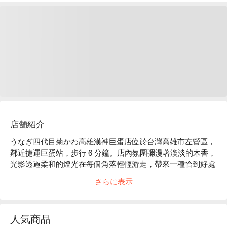
店舗紹介
うなぎ四代目菊かわ高雄漢神巨蛋店位於台灣高雄市左營區，
鄰近捷運巨蛋站，步行 6 分鐘。店內氛圍彌漫著淡淡的木香，
光影透過柔和的燈光在每個角落輕輕游走，帶來一種恰到好處
的溫暖。座椅排列有致，讓人感到舒適而不拘束，彷彿在這裡
さらに表示
可以與朋友分享無數個愉快的時光。

在這樣和諧的環境中，菊川鰻三吃、蒲燒一本重和仁勇鰻魚
人気商品
酒，成為了提升聚會或用餐體驗的完美催化劑。每個元素都交