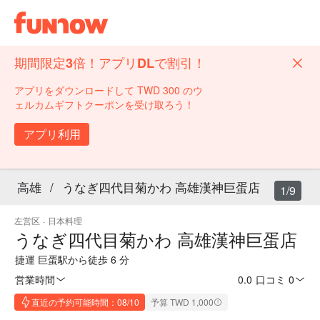
期間限定3倍！アプリDLで割引！
アプリをダウンロードして TWD 300 のウ
ェルカムギフトクーポンを受け取ろう！
アプリ利用
高雄
/
うなぎ四代目菊かわ 高雄漢神巨蛋店
1/9
左営区
·
日本料理
うなぎ四代目菊かわ 高雄漢神巨蛋店
捷運 巨蛋駅から徒歩 6 分
営業時間
0.0
·
口コミ 0
直近の予約可能時間：08/10
予算 TWD 1,000