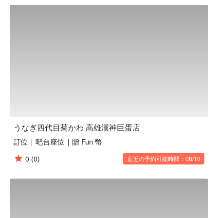
織出一段值得珍藏的美好時光。

🤩 玩樂情報

人均消費：均消 TWD 1000

適合情境：兩人約會、多人聚餐、日常餐廳、熱門餐廳

貼心服務：有停車位、有無線網路

🍳 主廚推薦

【菊川鰻三吃】鰻魚細嫩，三種風味各具特色

【蒲燒一本重】蒲燒鰻魚香濃，焦香外皮誘人

【鰻骨仙貝】酥脆鰻骨，香脆口感久嚼不膩

うなぎ四代目菊かわ 高雄漢神巨蛋店
🍽️ 口碑必點

訂位｜吧台座位｜贈 Fun 幣
【名物一本鰻】鰻魚肥美，蒲燒香氣四溢

【刺身御膳】生魚片新鮮，入口即化

0
(0)
直近の予約可能時間：08/10
【天婦羅御膳】天婦羅酥脆，油香不膩

【單點炸物】炸物金黃酥脆，口感輕盈

🥤 特色飲品

【日本進口啤酒】清爽微苦，完美解渴

【威士忌】濃郁麥香，溫暖順滑
