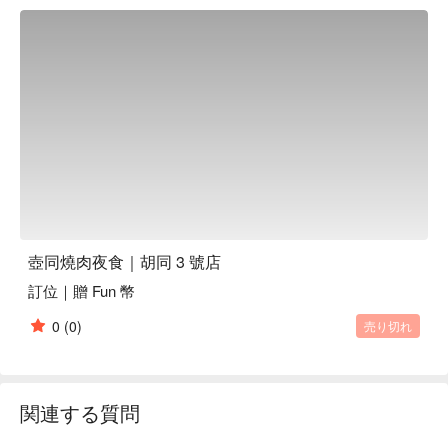
理、職人修清到當日配送，全程嚴格把關。烤網一次即換，只
為呈現食材最佳風味。
壺同燒肉夜食｜胡同 3 號店
訂位｜贈 Fun 幣
0
(0)
売り切れ
関連する質問