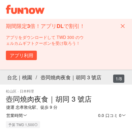
期間限定3倍！アプリDLで割引！
アプリをダウンロードして TWD 300 のウ
ェルカムギフトクーポンを受け取ろう！
アプリ利用
台北｜桃園
/
壺同燒肉夜食｜胡同 3 號店
1/8
松山区
·
日本料理
壺同燒肉夜食｜胡同 3 號店
捷運 忠孝敦化駅、徒歩 9 分
営業時間
0.0
·
口コミ 0
予算 TWD 1,500