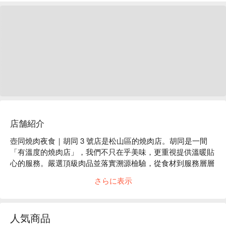
店舗紹介
壺同燒肉夜食｜胡同 3 號店是松山區的燒肉店。胡同是一間
「有溫度的燒肉店」，我們不只在乎美味，更重視提供溫暖貼
心的服務。嚴選頂級肉品並落實溯源檢驗，從食材到服務層層
把關，為每位到訪的客人，帶來安心健康的美味與自在愉悅的
さらに表示
用餐體驗。

壺同燒肉夜食｜胡同 3 號店菜單必點：和牛牛舌、牛五花、達
拉斯、伊比利豚壽喜燒、蟹味噌甲羅燒

人気商品
壺同燒肉夜食｜胡同 3 號店推薦：肉品皆由中央廚房低溫處