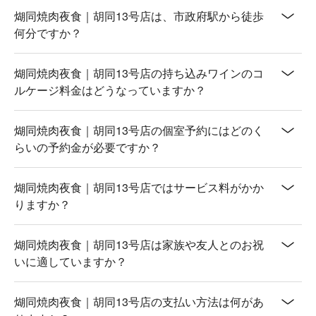
煳同焼肉夜食｜胡同13号店は、市政府駅から徒歩
何分ですか？
煳同焼肉夜食｜胡同13号店の持ち込みワインのコ
ルケージ料金はどうなっていますか？
煳同焼肉夜食｜胡同13号店の個室予約にはどのく
らいの予約金が必要ですか？
煳同焼肉夜食｜胡同13号店ではサービス料がかか
りますか？
煳同焼肉夜食｜胡同13号店は家族や友人とのお祝
いに適していますか？
煳同焼肉夜食｜胡同13号店の支払い方法は何があ