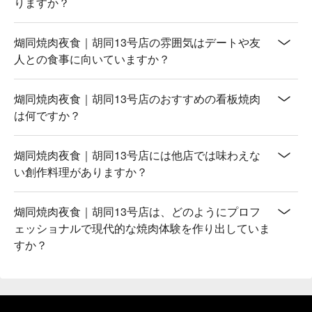
りますか？
煳同焼肉夜食｜胡同13号店の雰囲気はデートや友
人との食事に向いていますか？
煳同焼肉夜食｜胡同13号店のおすすめの看板焼肉
は何ですか？
煳同焼肉夜食｜胡同13号店には他店では味わえな
い創作料理がありますか？
煳同焼肉夜食｜胡同13号店は、どのようにプロフ
ェッショナルで現代的な焼肉体験を作り出していま
すか？