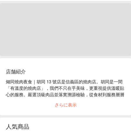
店舗紹介
煳同燒肉夜食｜胡同 13 號店是信義區的燒肉店。胡同是一間
「有溫度的燒肉店」，我們不只在乎美味，更重視提供溫暖貼
心的服務。嚴選頂級肉品並落實溯源檢驗，從食材到服務層層
把關，為每位到訪的客人，帶來安心健康的美味與自在愉悅的
さらに表示
用餐體驗。

煳同燒肉夜食｜胡同 13 號店菜單必點：和牛牛舌、牛五花、
達拉斯、伊比利豚壽喜燒、蟹味噌甲羅燒

人気商品
煳同燒肉夜食｜胡同 13 號店推薦：肉品皆由中央廚房低溫處