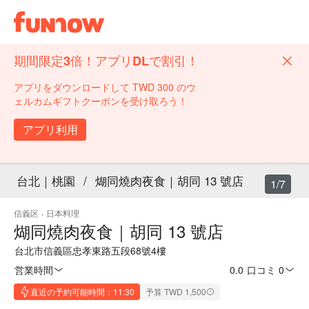
期間限定3倍！アプリDLで割引！
アプリをダウンロードして TWD 300 のウ
ェルカムギフトクーポンを受け取ろう！
アプリ利用
台北｜桃園
/
煳同燒肉夜食｜胡同 13 號店
1/7
信義区
·
日本料理
煳同燒肉夜食｜胡同 13 號店
台北市信義區忠孝東路五段68號4樓
営業時間
0.0
·
口コミ 0
直近の予約可能時間：11:30
予算 TWD 1,500