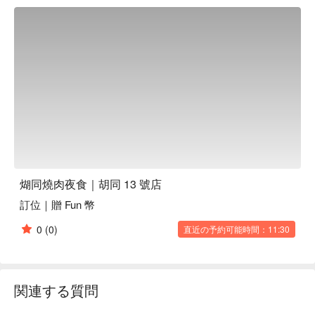
理、職人修清到當日配送，全程嚴格把關。烤網一次即換，只
為呈現食材最佳風味。
煳同燒肉夜食｜胡同 13 號店
訂位｜贈 Fun 幣
0
(0)
直近の予約可能時間：11:30
関連する質問