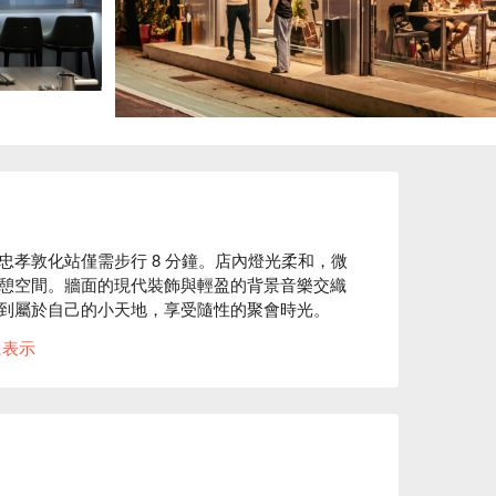
孝敦化站僅需步行 8 分鐘。店內燈光柔和，微
憩空間。牆面的現代裝飾與輕盈的背景音樂交織
到屬於自己的小天地，享受隨性的聚會時光。

に表示
生蠔，這些招牌佳餚如同點綴這場聚會的完美催
rg 氣泡飲則為這場盛宴添上清新的微醺感。

1000


