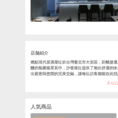
店舗紹介
燃點現代居酒屋位於台灣臺北市大安區，距離捷運忠
醺的氛圍籠罩其中，沙發座位提供了無比舒適的休
出親密與悠閒的完美交融，讓每位訪客都能在此找
さら
黑松露雞腿肉串、美國安格斯黑牛串、日本宮城縣
化劑，讓每一次的用餐體驗都如夢似幻，Bundabe
🤩 玩樂情報  

人気商品
人均消費：店內低消為一人 TWD 500，均消為 TWD 
適合情境：多人聚餐、日常餐廳、朋友聚餐、宵夜  