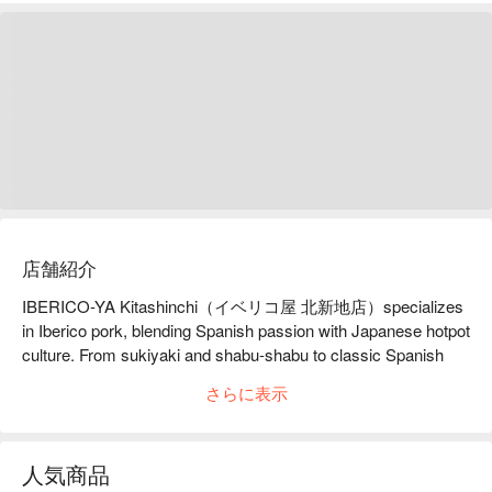
店舗紹介
IBERICO-YA Kitashinchi（イベリコ屋 北新地店）specializes 
in Iberico pork, blending Spanish passion with Japanese hotpot 
culture. From sukiyaki and shabu-shabu to classic Spanish 
dishes, each preparation highlights the rich, aromatic qualities 
さらに表示
of premium Iberico pork. The dining experience emphasizes 
both culinary precision and luxurious comfort.

【Signature Dishes】

人気商品
Guests may enhance their meal with curated alcoholic pairings 