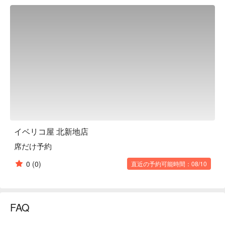
including premium beers and carefully selected wines that 
complement the pork’s full-bodied flavor.

【Customer Reviews】

With an impressive 4.7-star rating and nearly 190 reviews, 
diners rave about the exceptional taste, elegant atmosphere, 
and refined service. Many describe the experience as 
extraordinary and memorable.

【More to Recommend】

Conveniently located near Kitashinchi Station, the 
sophisticated interior is ideal for dates, business dinners, or 
gatherings with friends. Reserve via FunNow to enjoy a 
seamless, luxurious Iberico pork experience.
イベリコ屋 北新地店
席だけ予約
0
(0)
直近の予約可能時間：08/10
FAQ