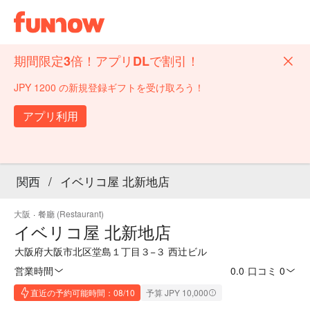
期間限定3倍！アプリDLで割引！
JPY 1200 の新規登録ギフトを受け取ろう！
アプリ利用
関西
/
イベリコ屋 北新地店
大阪
·
餐廳 (Restaurant)
イベリコ屋 北新地店
大阪府大阪市北区堂島１丁目３−３ 西辻ビル
営業時間
0.0
·
口コミ 0
直近の予約可能時間：08/10
予算 JPY 10,000