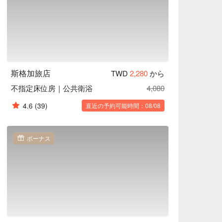
斯格加旅店
TWD
2,280
から
不指定床位房｜公共衛浴
4,080
4.6
(39)
直近の予約可能時間：08/08
ボーナス