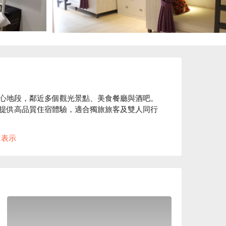
心地段，鄰近多個觀光景點、美食餐廳與酒吧。
提供高品質住宿體驗，適合獨旅旅客及雙人同行
に表示
運台北車站、中山站、善導寺站，無論觀光、購
店休息方案立刻查看⬇︎