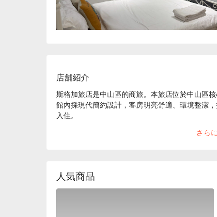
店舗紹介
斯格加旅店是中山區的商旅。本旅店位於中山區核
館內採現代簡約設計，客房明亮舒適、環境整潔，
入住。

斯格加旅店評價：Google 4.2 星

さら
斯格加旅店推薦：坐擁絕佳交通位置，步行可至捷
物或美食之旅，都能輕鬆暢遊台北。

斯格加旅店優惠、斯格加旅店住宿方案、斯格加旅
人気商品