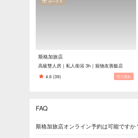
ボーナス
斯格加旅店
高級雙人房｜私人衛浴 3h｜寵物友善飯店
4.6
(39)
売り切れ
FAQ
斯格加旅店オンライン予約は可能ですか