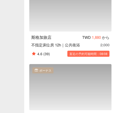
斯格加旅店
TWD
1,880
から
不指定床位房 12h｜公共衛浴
2,000
4.6
(39)
直近の予約可能時間：08/08
ボーナス