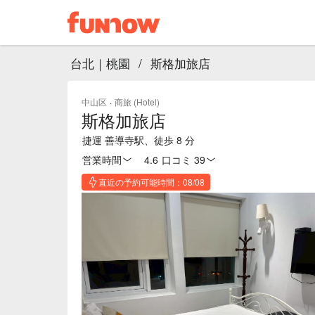
台北｜桃園
/
斯格加旅店
中山区
·
商旅 (Hotel)
斯格加旅店
捷運 善導寺駅、徒歩 8 分
営業時間
4.6
·
口コミ 39
直近の予約可能時間：08/08