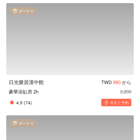
漢中館休息方案立刻查看⬇︎
ボーナス
日光樂居漢中館
TWD
880
から
豪華浴缸房 2h
3,200
4.9
(74)
今すぐ予約
ボーナス