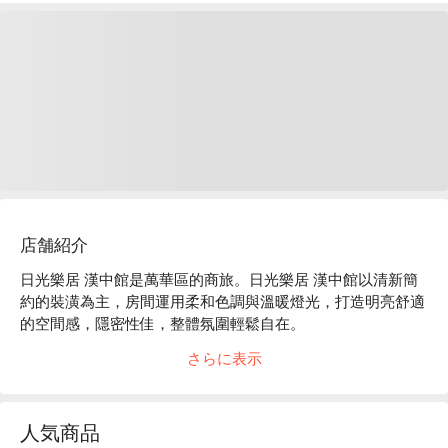
店舗紹介
日光樂居 漢中館是萬華區的商旅。日光樂居 漢中館以清新簡
約的裝潢為主，房間運用柔和色調與溫暖燈光，打造明亮舒適
的空間感，隱密性佳，整體氛圍輕鬆自在。

日光樂居 漢中館評價：Google 4.4 星 

さらに表示
日光樂居 漢中館推薦：交通方便，步行 1 分鐘可到捷運西門
站。鄰近西門町商圈、西門紅樓、電影街等熱門景點，逛街美
食選擇豐富。

人気商品
日光樂居 漢中館優惠、日光樂居 漢中館住宿方案、日光樂居 