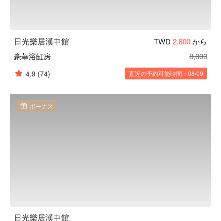
日光樂居漢中館
TWD
2,800
から
豪華浴缸房
8,000
4.9
(74)
直近の予約可能時間：08/09
ボーナス
日光樂居漢中館