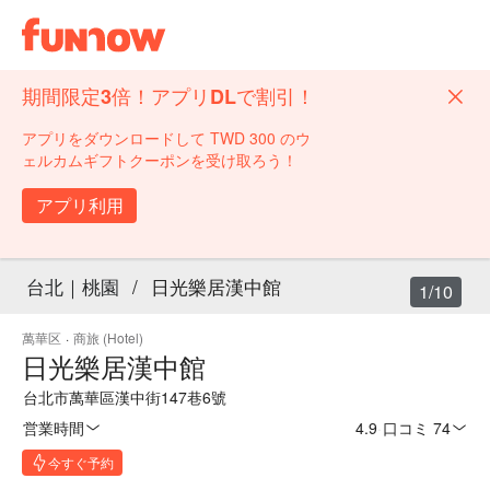
期間限定3倍！アプリDLで割引！
アプリをダウンロードして TWD 300 のウ
ェルカムギフトクーポンを受け取ろう！
アプリ利用
台北｜桃園
/
日光樂居漢中館
1/10
萬華区
·
商旅 (Hotel)
日光樂居漢中館
台北市萬華區漢中街147巷6號
営業時間
4.9
·
口コミ 74
今すぐ予約