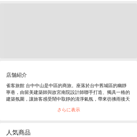
店舗紹介
雀客旅館 台中中山是中區的商旅。座落於台中舊城區的幽靜
寧巷，由留美建築師與故宮南院設計師聯手打造、獨具一格的
建築氛圍，讓旅客感受鬧中取靜的清淨氣氛，帶來彷彿雨後天
晴般的清新舒適。夜晚點燈後更是宛如舊城區的一盞指路燈，
さらに表示
靜靜為旅人們照亮街路。

雀客旅館 台中中山評價：Google 4.5 星 

雀客旅館 台中中山推薦：座落於台中市中區中山路，鄰近台
人気商品
中火車站、宮原眼科、第二市場等知名景點，方便旅客探訪舊