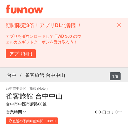
期間限定3倍！アプリDLで割引！
アプリをダウンロードして TWD 300 のウ
ェルカムギフトクーポンを受け取ろう！
アプリ利用
台中
/
雀客旅館 台中中山
1/6
台中市中央区
·
商旅 (Hotel)
雀客旅館 台中中山
台中市中區市府路66號
営業時間
0.0
·
口コミ 0
直近の予約可能時間：08/10