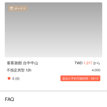
城故事，品味道地小吃。

雀客旅館 台中中山優惠、雀客旅館 台中中山住宿方案、雀客
ボーナス
旅館 台中中山休息方案立刻查看⬇︎
雀客旅館 台中中山
TWD
1,217
から
不指定房型 12h
4,000
0
(0)
直近の予約可能時間：08/10
FAQ