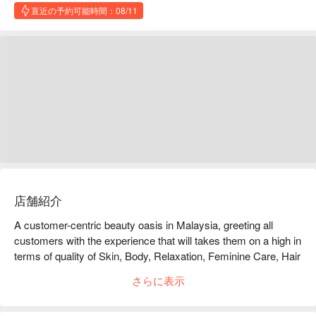
直近の予約可能時間：08/11
店舗紹介
A customer-centric beauty oasis in Malaysia, greeting all 
customers with the experience that will takes them on a high in 
terms of quality of Skin, Body, Relaxation, Feminine Care, Hair 
Removal & varieties of beauty services in a hygienic, relaxed 
さらに表示
and comfortable environment to make your day wonderful.