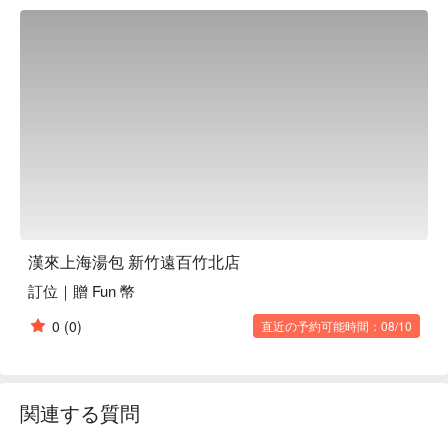
漢來上海湯包 新竹遠百竹北店
訂位｜贈 Fun 幣
0
(0)
直近の予約可能時間：08/10
関連する質問