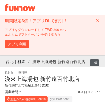
期間限定3倍！アプリDLで割引！
アプリをダウンロードして TWD 300 のウ
ェルカムギフトクーポンを受け取ろう！
アプリ利用
台北｜桃園
/
漢來上海湯包 新竹遠百竹北店
1/6
竹北市
·
中華料理
漢來上海湯包 新竹遠百竹北店
新竹縣竹北市莊敬北路18號B2
営業時間
0.0
·
口コミ 0
直近の予約可能時間：08/10
予算 TWD 500