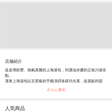
店舗紹介
從皮薄餡豐、熱氣蒸騰的上海湯包，到濃油赤醬的正統川滬名
點。

漢來上海湯包以五星級的手藝演繹各樣功夫菜，從蒸點到甜
品，給您發自內心微笑的美味料理。
さらに表示
人気商品