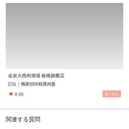
口吃肉、開心暢聊！

無論是下班小酌或週末聚會，這裡最讓人難忘的是：炭火燒烤
的迷人焦香！店家嚴選高品質肉品，從油花豐腴的牛肉、鮮嫩
的豚肉，到各式海鮮與時蔬，選擇超豐富，讓懂吃的你一次滿
足。再來一杯清爽的啤酒或精選清酒，享受恰到好處的微醺
感，絕對是犒賞自己的最佳方式。

⭐ Google 評分：4.8 / 137 則評論

💁🏻 實用資訊

人均消費：依現場菜單為主 / 人

金炭火燒肉酒場 板橋旗艦店
適合情境：多人聚餐、私密包廂聚會、寵物友善餐廳

訂位｜獨家招待精選肉盤
貼心服務：提供包廂、寵物友善

0
(0)
売り切れ
🍽️ 口碑必點

牛 | 油花均勻、肉質軟嫩，炭火燒烤後香氣四溢，是燒肉控必
朝聖的經典！

豚 | 無論是松阪豬的爽脆，還是五花肉的豐腴，都是下酒的最
関連する質問
佳搭檔。

雞鴨羊 | 提供多樣化選擇，滿足不同饕客的味蕾。
