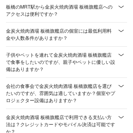
海鮮 | 嚴選當季漁獲，品嚐大海的鮮甜滋味。

板橋のMRT駅から金炭火焼肉酒場 板橋旗艦店への
鮮蔬嚴選 | 烤後清甜爽口，均衡一下味蕾，準備再戰下一盤
アクセスは便利ですか？
肉！

金炭火焼肉酒場 板橋旗艦店の個室には最低利用料
🥤 微醺推薦

金や人数条件がありますか？
啤酒、清酒、特調 | 從沁涼生啤到風味多樣的日本酒，選擇豐
富，為燒肉饗宴增添迷人微醺風味。

子供やペットを連れて金炭火焼肉酒場 板橋旗艦店
💡 平台 懂吃筆記：本推薦由 AI 彙整網路熱門口碑。（貼心提
で食事をしたいのですが、親子やペットに優しい設
醒：若有小酌請勿開車｜飲酒過量，有害健康）
備はありますか？
会社の食事会で金炭火焼肉酒場 板橋旗艦店を選び
たいのですが、雰囲気は適していますか？個室やプ
ロジェクター設備はありますか？
金炭火焼肉酒場 板橋旗艦店で利用できる支払い方
法は？クレジットカードやモバイル決済は可能です
か？