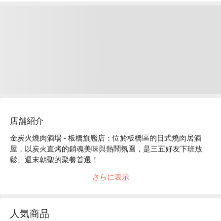
店舗紹介
金炭火燒肉酒場 - 板橋旗艦店：位於板橋區的日式燒肉居酒
屋，以炭火直烤的銷魂美味與熱鬧氛圍，是三五好友下班放
鬆、週末朝聖的聚餐首選！

さらに表示
走進店裡，炭火香氣撲鼻而來，搭配溫暖的木質調裝潢，瞬間
讓人一秒切換到日式居酒屋的熱鬧場景，是超好拍的打卡熱
點！無論是吧台區的談笑風生，還是包廂裡的私密歡聚，這裡
人気商品
的每個角落都充滿著歡樂又讓人放鬆的魔力，最適合揪團來大