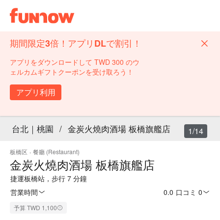
期間限定3倍！アプリDLで割引！
アプリをダウンロードして TWD 300 のウ
ェルカムギフトクーポンを受け取ろう！
アプリ利用
台北｜桃園
/
金炭火燒肉酒場 板橋旗艦店
1/14
板橋区
·
餐廳 (Restaurant)
金炭火燒肉酒場 板橋旗艦店
捷運板橋站，步行 7 分鐘
営業時間
0.0
·
口コミ 0
予算 TWD 1,100