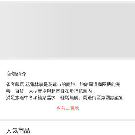
店舗紹介
雀客藏居 花蓮林森是花蓮市的商旅。旅館周邊商圈機能完
善，百貨、大型賣場與超市皆在步行範圍內，

滿足旅途中各項補給需求，輕鬆無虞。周邊街區氛圍靜謐宜
人，林森路沿線巷弄中分布著多家風格獨具的咖啡館與私房小
さらに表示
餐館，讓人輕鬆感受在地生活節奏與飲食文化。

雀客藏居 花蓮林森評價：網友好評推薦

雀客藏居 花蓮林森推薦：距離花蓮車站約 10 分鐘車程，無論
人気商品
自駕或轉乘公車，皆可輕鬆串遊七星潭、鯉魚潭與松園別館等