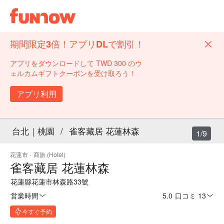
期間限定3倍！アプリDLで割引！
アプリをダウンロードして TWD 300 のウ
ェルカムギフトクーポンを受け取ろう！
アプリ利用
台北｜桃園
/
雀客藏居 花蓮林森
1/9
花蓮市
·
商旅 (Hotel)
雀客藏居 花蓮林森
花蓮縣花蓮市林森路33號
営業時間
5.0
·
口コミ 13
今すぐ予約