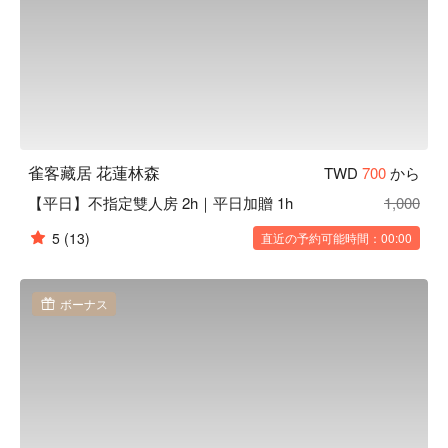
雀客藏居 花蓮林森
TWD
700
から
【平日】不指定雙人房 2h｜平日加贈 1h
1,000
5
(13)
直近の予約可能時間：00:00
ボーナス