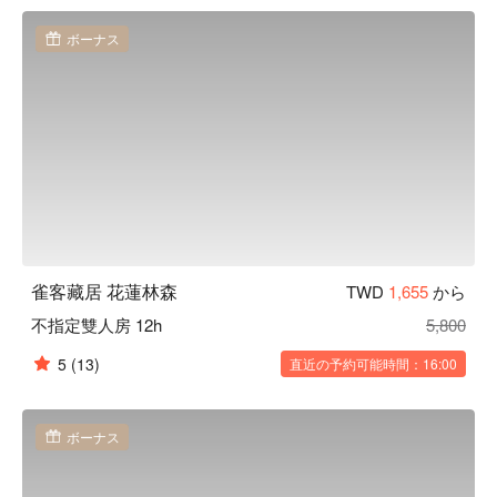
知名景點。

雀客藏居 花蓮林森優惠、雀客藏居 花蓮林森住宿方案、雀客
ボーナス
藏居 花蓮林森休息方案立刻查看⬇︎
雀客藏居 花蓮林森
TWD
1,655
から
不指定雙人房 12h
5,800
5
(13)
直近の予約可能時間：16:00
ボーナス