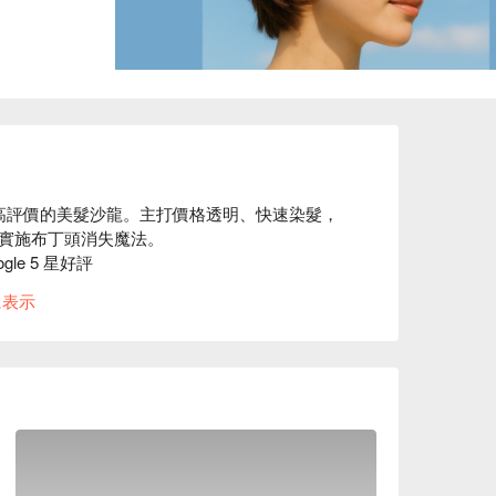
中山區高評價的美髮沙龍。主打價格透明、快速染髮，
實施布丁頭消失魔法。

le 5 星好評

我們提供染髮、補染等服務

に表示
薦：擁有絕佳的地理位置，價格透明且服務快速，換得
min Color 快速染髮專門店｜行天宮店價格、
看 ⬇︎