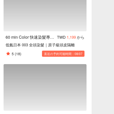
60 min Color 快速染髮專門店｜行天宮店
TWD
1,199
から
低氨日本 003 全頭染髮｜原子級頭皮隔離
5
(18)
直近の予約可能時間：08/07