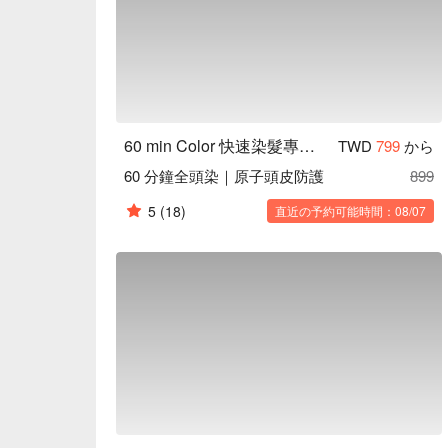
60 min Color 快速染髮專門店｜行天宮店
TWD
799
から
60 分鐘全頭染｜原子頭皮防護
899
5
(18)
直近の予約可能時間：08/07