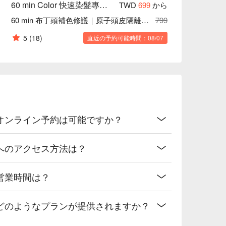
60 min Color 快速染髮專門店｜行天宮店
TWD
699
から
60 min 布丁頭補色修護｜原子頭皮隔離屏障
799
5
(18)
直近の予約可能時間：08/07
天宮店オンライン予約は可能ですか？
宮店へのアクセス方法は？
宮店営業時間は？
天宮店どのようなプランが提供されますか？