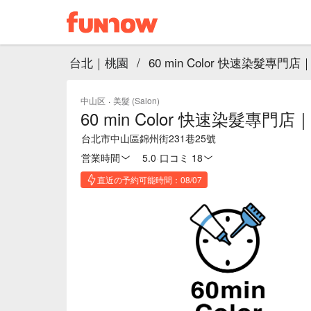
台北｜桃園
/
60 min Color 快速染髮專門
中山区
·
美髮 (Salon)
60 min Color 快速染髮專門
台北市中山區錦州街231巷25號
営業時間
5.0
·
口コミ 18
直近の予約可能時間：08/07