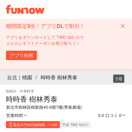
期間限定3倍！アプリDLで割引！
アプリをダウンロードして TWD 300 のウ
ェルカムギフトクーポンを受け取ろう！
アプリ利用
台北｜桃園
/
時時香 樹林秀泰
1/6
樹林区
·
中華料理
時時香 樹林秀泰
新北市樹林區樹新路40-6號7樓(秀泰廣場)
営業時間
0.0
·
口コミ 0
直近の予約可能時間：11:00
予算 TWD 500