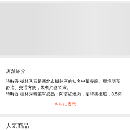
店舗紹介
時時香 樹林秀泰是新北市樹林區的知名中菜餐廳。環境明亮
舒適、交通方便，聚餐約會皆宜。

時時香 樹林秀泰菜單必點：阿婆紅燒肉，招牌胡椒蝦，3.5杯
雞，超級麻婆豆腐。

さらに表示
時時香 樹林秀泰推薦：餐點選擇豐富，價格親民，服務穩
定。

時時香 樹林秀泰訂位、時時香 樹林秀泰優惠資訊立刻查看⬇︎
人気商品