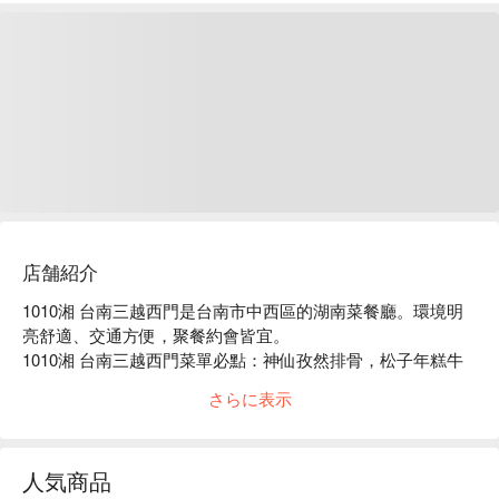
店舗紹介
1010湘 台南三越西門是台南市中西區的湖南菜餐廳。環境明
亮舒適、交通方便，聚餐約會皆宜。

1010湘 台南三越西門菜單必點：神仙孜然排骨，松子年糕牛
肉，臭豆腐肥腸阿干鍋，東安仔雞。

さらに表示
1010湘 台南三越西門推薦：餐點選擇豐富，價格親民，服務
穩定。

1010湘 台南三越西門訂位、1010湘 台南三越西門優惠資訊立
人気商品
刻查看⬇︎