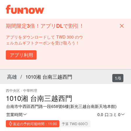
期間限定3倍！アプリDLで割引！
アプリをダウンロードして TWD 300 のウ
ェルカムギフトクーポンを受け取ろう！
アプリ利用
高雄
/
1010湘 台南三越西門
1/6
西中央区
·
中華料理
1010湘 台南三越西門
台南市中西區西門路一段658號6樓(新光三越台南新天地本館)
営業時間
0.0
·
口コミ 0
直近の予約可能時間：11:00
予算 TWD 600