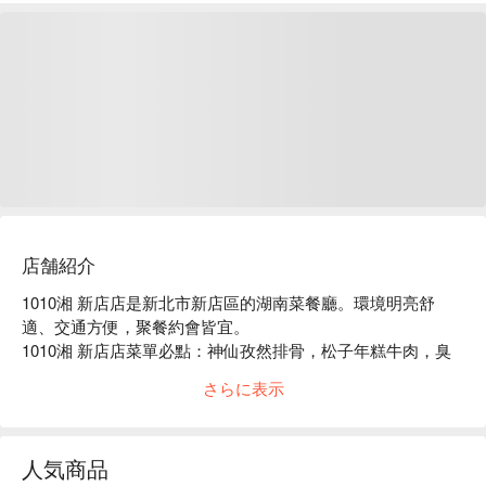
店舗紹介
1010湘 新店店是新北市新店區的湖南菜餐廳。環境明亮舒
適、交通方便，聚餐約會皆宜。

1010湘 新店店菜單必點：神仙孜然排骨，松子年糕牛肉，臭
豆腐肥腸阿干鍋，東安仔雞。

さらに表示
1010湘 新店店推薦：餐點選擇豐富，價格親民，服務穩定。

1010湘 新店店訂位、1010湘 新店店優惠資訊立刻查看⬇︎
人気商品