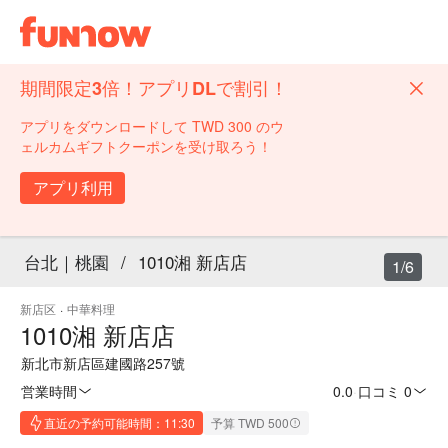
期間限定3倍！アプリDLで割引！
アプリをダウンロードして TWD 300 のウ
ェルカムギフトクーポンを受け取ろう！
アプリ利用
台北｜桃園
/
1010湘 新店店
1/6
新店区
·
中華料理
1010湘 新店店
新北市新店區建國路257號
営業時間
0.0
·
口コミ 0
直近の予約可能時間：11:30
予算 TWD 500