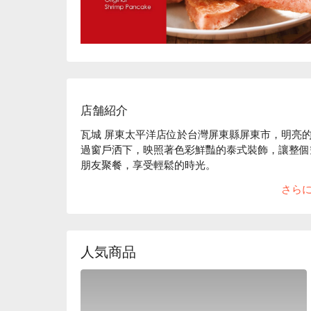
店舗紹介
瓦城 屏東太平洋店位於台灣屏東縣屏東市，明亮
過窗戶洒下，映照著色彩鮮豔的泰式裝飾，讓整個
朋友聚餐，享受輕鬆的時光。

さら
在這個充滿活力的氛圍中，月亮蝦餅、泰式炒河粉
些精選菜餚讓聚會時光更加愉悅，使得每一次相聚
🤩 玩樂情報

人気商品
人均消費：均消 TWD 600

適合情境：一人獨享、多人聚餐、家庭聚餐、朋友聚
貼心服務：素食友善、有停車位、有無線網路
