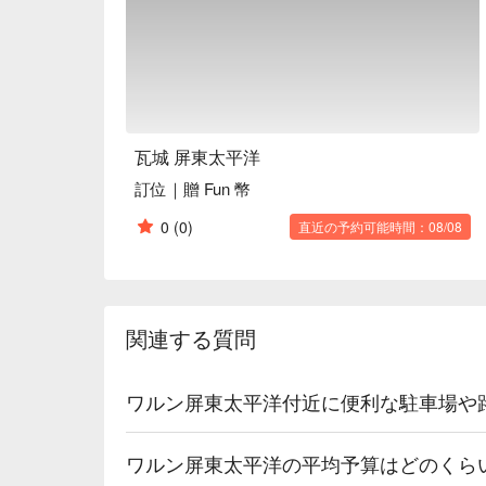
🍳 主廚推薦

【月亮蝦餅】酥脆外皮，蝦肉鮮甜

【泰式炒河粉】米粉滑嫩，香氣撲鼻

【涼拌木瓜】清爽脆口，酸辣開胃

🍽️ 口碑必點

【原味月亮】酥香外層，餡料軟嫩

瓦城 屏東太平洋
【辣炒豬肉】辛香四溢，肉質嫩滑

訂位｜贈 Fun 幣
【招牌月亮蝦餅】餅皮金黃，蝦香四溢

0
(0)
直近の予約可能時間：08/08
🥤 特色飲品

【特色冰飲】清新香氣，冰涼舒爽，沁人心脾

💡 未成年請勿飲酒；禁止酒駕
関連する質問
ワルン屏東太平洋付近に便利な駐車場や
ワルン屏東太平洋の平均予算はどのくら