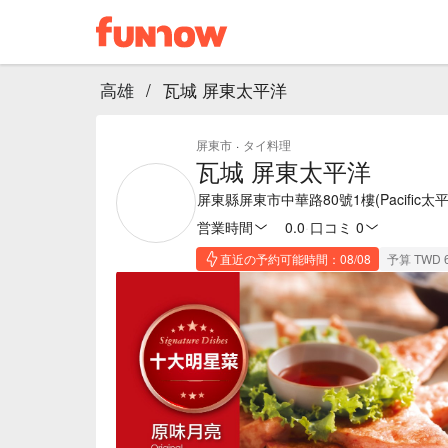
高雄
/
瓦城 屏東太平洋
屏東市
·
タイ料理
瓦城 屏東太平洋
屏東縣屏東市中華路80號1樓(Pacific太
営業時間
0.0
·
口コミ 0
直近の予約可能時間：08/08
予算 TWD 