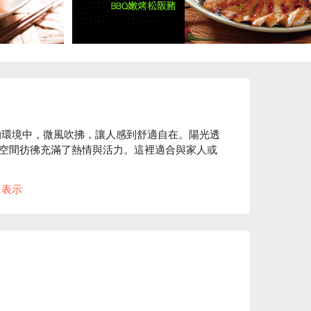
的環境中，微風吹拂，讓人感到舒適自在。陽光透
空間彷彿充滿了熱情與活力。這裡適合與家人或
に表示
和涼拌木瓜成為提升用餐體驗的完美催化劑。這
都充滿了難忘的美好回憶。

餐
