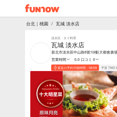
台北｜桃園
/
瓦城 淡水店
淡水区
·
タイ料理
瓦城 淡水店
新北市淡水區中山路8號10樓(大都會廣場
営業時間
0.0
·
口コミ 0
直近の予約可能時間：08/09
予算 TWD 