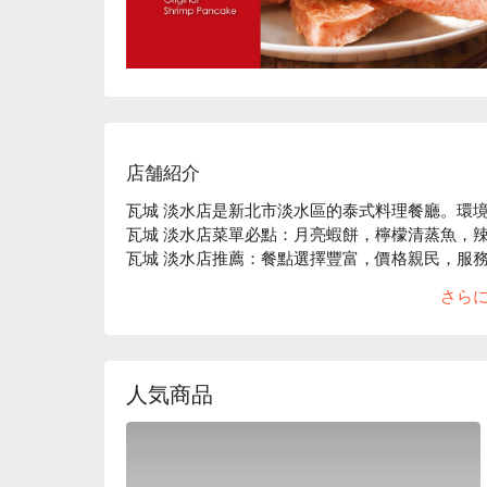
店舗紹介
瓦城 淡水店是新北市淡水區的泰式料理餐廳。環境
瓦城 淡水店菜單必點：月亮蝦餅，檸檬清蒸魚，辣
瓦城 淡水店推薦：餐點選擇豐富，價格親民，服務
瓦城 淡水店訂位、瓦城 淡水店優惠資訊立刻查看⬇
さら
人気商品