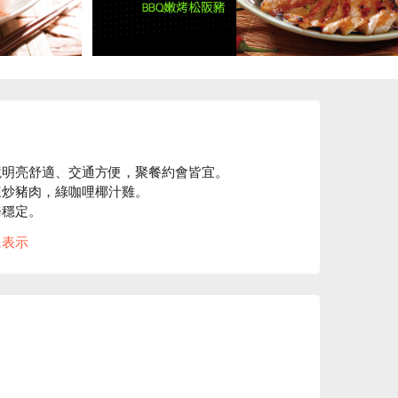
明亮舒適、交通方便，聚餐約會皆宜。

炒豬肉，綠咖哩椰汁雞。

穩定。

︎
に表示