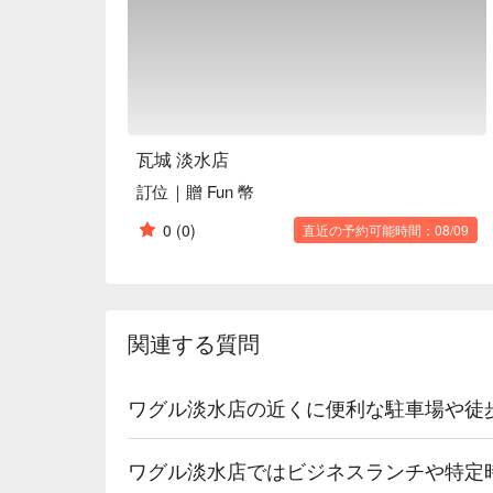
瓦城 淡水店
訂位｜贈 Fun 幣
0
(0)
直近の予約可能時間：08/09
関連する質問
ワグル淡水店の近くに便利な駐車場や徒
ワグル淡水店ではビジネスランチや特定