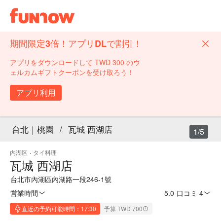
期間限定3倍！アプリDLで割引！
アプリをダウンロードして TWD 300 のウ
ェルカムギフトクーポンを受け取ろう！
アプリ利用
台北｜桃園
/
瓦城 西湖店
1/5
内湖区
·
タイ料理
瓦城 西湖店
台北市內湖區內湖路一段246-1號
営業時間
5.0
·
口コミ 4
直近の予約可能時間：17:30
予算 TWD 700