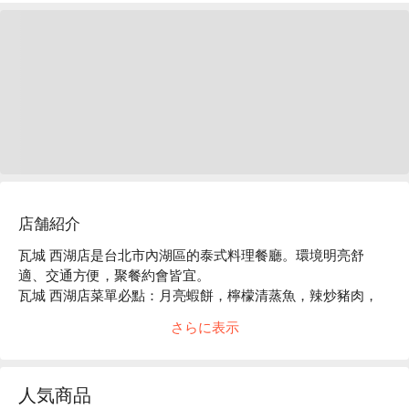
店舗紹介
瓦城 西湖店是台北市內湖區的泰式料理餐廳。環境明亮舒
適、交通方便，聚餐約會皆宜。

瓦城 西湖店菜單必點：月亮蝦餅，檸檬清蒸魚，辣炒豬肉，
綠咖哩椰汁雞。

さらに表示
瓦城 西湖店推薦：餐點選擇豐富，價格親民，服務穩定。

瓦城 西湖店訂位、瓦城 西湖店優惠資訊立刻查看⬇︎
人気商品