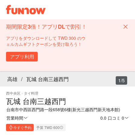
期間限定3倍！アプリDLで割引！
アプリをダウンロードして TWD 300 のウ
ェルカムギフトクーポンを受け取ろう！
アプリ利用
高雄
/
瓦城 台南三越西門
1/5
西中央区
·
タイ料理
瓦城 台南三越西門
台南市中西區西門路一段658號6樓(新光三越西門新天地本館)
営業時間
0.0
·
口コミ 0
今すぐ予約
予算 TWD 600