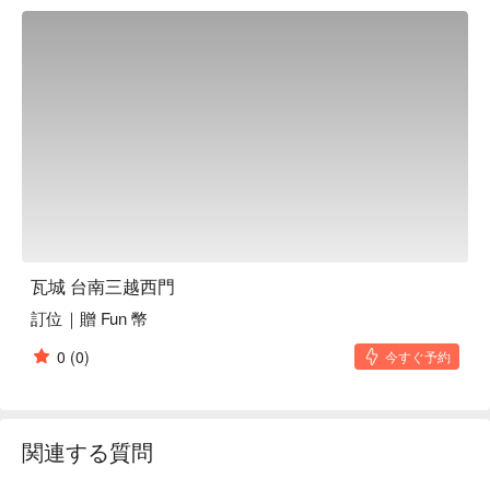
瓦城 台南三越西門
訂位｜贈 Fun 幣
0
(0)
今すぐ予約
関連する質問