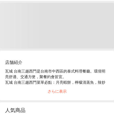
店舗紹介
瓦城 台南三越西門是台南市中西區的泰式料理餐廳。環境明
亮舒適、交通方便，聚餐約會皆宜。

瓦城 台南三越西門菜單必點：月亮蝦餅，檸檬清蒸魚，辣炒
豬肉，綠咖哩椰汁雞。

さらに表示
瓦城 台南三越西門推薦：餐點選擇豐富，價格親民，服務穩
定。

瓦城 台南三越西門訂位、瓦城 台南三越西門優惠資訊立刻查
人気商品
看⬇︎