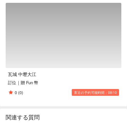
🤩 玩樂情報

人均消費：均消 TWD 800

適合情境：家庭聚餐、朋友聚餐、日常餐廳、獲獎餐廳、網紅
店

貼心服務：親子友善、素食友善、私人包廂

🍳 主廚推薦

【招牌月亮蝦餅】蝦肉鮮甜，外皮金黃酥脆

【原味月亮】香濃奶餡包裹，口感綿密

【檸檬清蒸魚】魚肉鮮嫩，檸檬香氣清爽

【綠咖哩椰汁雞】椰香醇厚，雞肉滑嫩入味

瓦城 中壢大江
【冬粉鮮蝦煲】湯頭濃郁，冬粉吸飽鮮味

訂位｜贈 Fun 幣
【辣炒牛肉】牛肉香辣柔嫩，口感多汁

0
(0)
直近の予約可能時間：08/10
🍽️ 口碑必點

【QQ 西米露搭配芋頭】西米 Q 彈，芋頭香甜滑順

🥤 特色飲品

関連する質問
【冰鎮檸檬香綠茶】清香檸檬，涼爽解暑

【泰式奶茶】濃郁香甜，滑順溫暖
