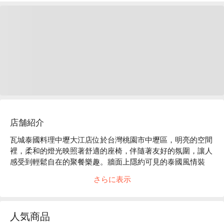
店舗紹介
瓦城泰國料理中壢大江店位於台灣桃園市中壢區，明亮的空間
裡，柔和的燈光映照著舒適的座椅，伴隨著友好的氛圍，讓人
感受到輕鬆自在的聚餐樂趣。牆面上隱約可見的泰國風情裝
飾，為用餐者營造出一種異國情調的享受，令人流連忘返。

さらに表示
在這樣的環境中，招牌月亮蝦餅、綠咖哩椰汁雞以及冬粉鮮蝦
煲成為提升用餐經驗的完美催化劑，讓每一次聚餐都充滿驚喜
人気商品
與愉悅。
