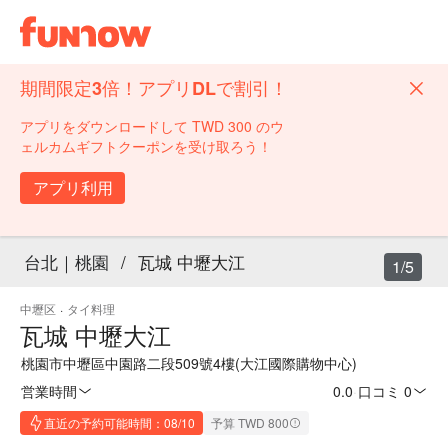
期間限定3倍！アプリDLで割引！
アプリをダウンロードして TWD 300 のウ
ェルカムギフトクーポンを受け取ろう！
アプリ利用
台北｜桃園
/
瓦城 中壢大江
1/5
中壢区
·
タイ料理
瓦城 中壢大江
桃園市中壢區中園路二段509號4樓(大江國際購物中心)
営業時間
0.0
·
口コミ 0
直近の予約可能時間：08/10
予算 TWD 800