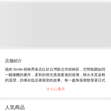
店舗紹介
燒肉 Smile 樹林秀泰店位於台灣新北市樹林區，空間氛圍如同
一幅微醺的畫作，柔和的燈光透過窗邊的玻璃，映出木質桌椅
的溫潤，彷彿在低語著親密的故事。每一處角落都散發著日式
燒肉的獨特韻味，讓人沉浸於輕鬆而愉悅的用餐時光。

さらに表示
在這樣迷人的氛圍中，海陸牛特盛與蟹膏生干貝成為絕佳的催
化劑，提升了聚會或用餐的體驗。每道菜品都融入了精緻與創
人気商品
意，讓人倍感滿足。
