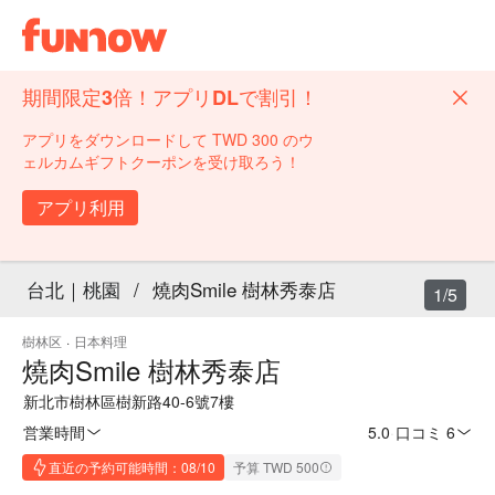
期間限定3倍！アプリDLで割引！
アプリをダウンロードして TWD 300 のウ
ェルカムギフトクーポンを受け取ろう！
アプリ利用
台北｜桃園
/
燒肉Smile 樹林秀泰店
1/5
樹林区
·
日本料理
燒肉Smile 樹林秀泰店
新北市樹林區樹新路40-6號7樓
営業時間
5.0
·
口コミ 6
直近の予約可能時間：08/10
予算 TWD 500