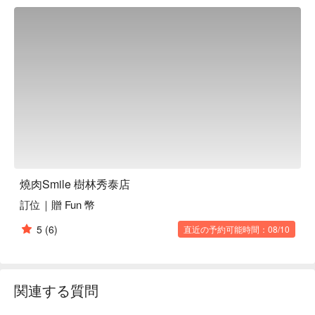
🤩 玩樂情報

人均消費：均消 TWD 500

適合情境：一人獨享、多人聚餐、日常餐廳、朋友聚餐

貼心服務：寵物友善

🍳 主廚推薦

【海陸牛特盛】鮮嫩牛肉搭配海味豐富的組合

【蟹膏生干貝】蟹膏濃郁襯托干貝柔滑口感

💡 未成年請勿飲酒；禁止酒駕
燒肉Smile 樹林秀泰店
訂位｜贈 Fun 幣
5
(6)
直近の予約可能時間：08/10
関連する質問