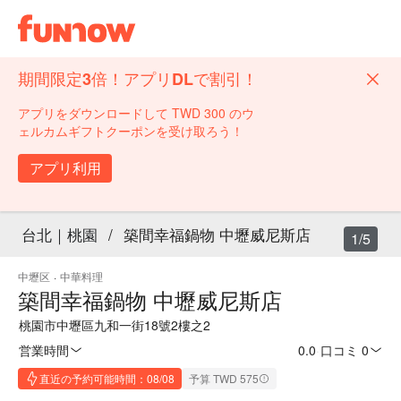
期間限定3倍！アプリDLで割引！
アプリをダウンロードして TWD 300 のウ
ェルカムギフトクーポンを受け取ろう！
アプリ利用
台北｜桃園
/
築間幸福鍋物 中壢威尼斯店
1/5
中壢区
·
中華料理
築間幸福鍋物 中壢威尼斯店
桃園市中壢區九和一街18號2樓之2
営業時間
0.0
·
口コミ 0
直近の予約可能時間：08/08
予算 TWD 575