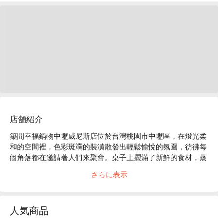
店舗紹介
築間幸福鍋物中壢威尼斯店位於台灣桃園市中壢區，在燈光柔
和的空間裡，色彩斑斕的裝潢散發出輕鬆愉悅的氛圍，彷彿每
個角落都在邀請著人們來聚會。桌子上擺滿了新鮮的食材，蒸
氣緩緩升起，交織著笑聲與交談聲，讓人感受到生活的美好與
さらに表示
溫暖。

在這樣的氛圍中，招牌石頭湯底、龍王鍋與極上無骨牛小排成
人気商品
為聚會的完美催化劑，提升了整體的用餐體驗。這些特色料理