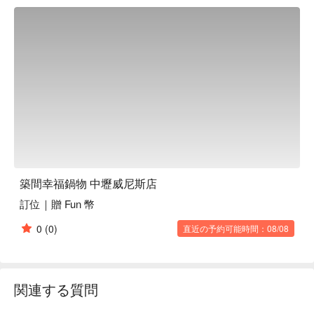
不僅豐富了味覺，更讓每次的相聚充滿了期待與驚喜。

🤩 玩樂情報

人均消費：均消 TWD 575

適合情境：家庭聚餐、朋友聚餐、日常餐廳、獲獎餐廳

貼心服務：吃到飽、素食友善、親子友善

🍳 主廚推薦

【招牌石頭湯底】湯頭濃郁，石頭燙煮增添鮮香

【龍王鍋】海鮮豐盛，湯底鮮美濃厚

【極上無骨牛小排】肉質細嫩，入口即化，鮮甜多汁

築間幸福鍋物 中壢威尼斯店
🍽️ 口碑必點

訂位｜贈 Fun 幣
【梅花豬肉鍋】豬肉鮮嫩，湯汁吸飽豐富味道

【美國濕式熟成霜降牛肉鍋】牛肉滑嫩，熟成香氣濃郁

0
(0)
直近の予約可能時間：08/08
【滷肉飯】滷汁醇厚，肉燥香氣撲鼻

🥤 特色飲品

【HERSHEY'S 巧克力冰沙】濃郁巧克力香，絲滑豐富口感

関連する質問
💡 未成年請勿飲酒；禁止酒駕