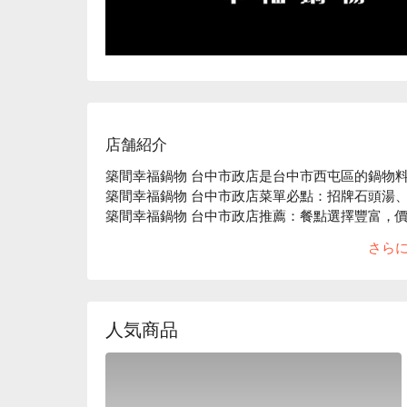
店舗紹介
築間幸福鍋物 台中市政店是台中市西屯區的鍋物料
築間幸福鍋物 台中市政店菜單必點：招牌石頭湯、
築間幸福鍋物 台中市政店推薦：餐點選擇豐富，價
築間幸福鍋物 台中市政店訂位、優惠資訊立刻查看
さら
人気商品