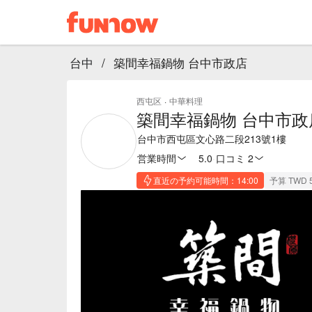
台中
/
築間幸福鍋物 台中市政店
西屯区
·
中華料理
築間幸福鍋物 台中市政
台中市西屯區文心路二段213號1樓
営業時間
5.0
·
口コミ 2
直近の予約可能時間：14:00
予算 TWD 