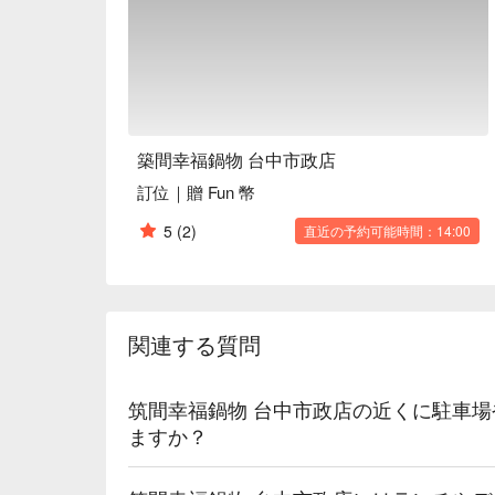
築間幸福鍋物 台中市政店
訂位｜贈 Fun 幣
5
(2)
直近の予約可能時間：14:00
関連する質問
筑間幸福鍋物 台中市政店の近くに駐車
ますか？