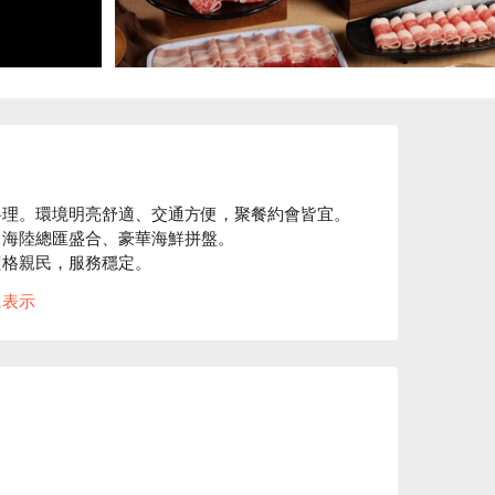
理。環境明亮舒適、交通方便，聚餐約會皆宜。

海陸總匯盛合、豪華海鮮拼盤。

格親民，服務穩定。

⬇︎
に表示