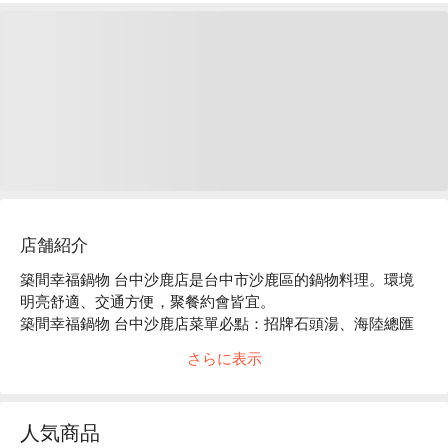
店舗紹介
築間幸福鍋物 台中沙鹿店是台中市沙鹿區的鍋物料理。環境
明亮舒適、交通方便，聚餐約會皆宜。

築間幸福鍋物 台中沙鹿店菜單必點：招牌石頭湯、海陸總匯
盛合、豪華海鮮拼盤。

さらに表示
築間幸福鍋物 台中沙鹿店推薦：餐點選擇豐富，價格親民，
服務穩定。

築間幸福鍋物 台中沙鹿店訂位、優惠資訊立刻查看⬇︎
人気商品