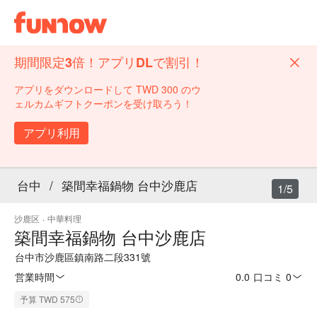
期間限定3倍！アプリDLで割引！
アプリをダウンロードして TWD 300 のウ
ェルカムギフトクーポンを受け取ろう！
アプリ利用
台中
/
築間幸福鍋物 台中沙鹿店
1/5
沙鹿区
·
中華料理
築間幸福鍋物 台中沙鹿店
台中市沙鹿區鎮南路二段331號
営業時間
0.0
·
口コミ 0
予算 TWD 575