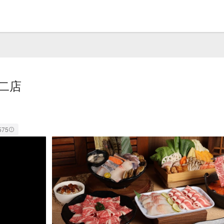
二店
575