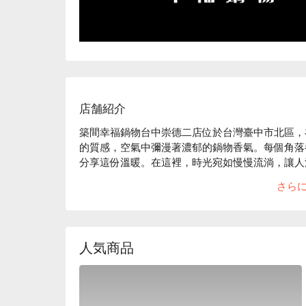
店舗紹介
築間幸福鍋物台中崇德二店位於台灣臺中市北區，
的質感，空氣中彌漫著濃郁的鍋物香氣。每個角落
分享這份溫暖。在這裡，時光宛如慢慢流淌，讓人
さら
伴隨著這樣的氛圍，日本 A5 和牛紐約客鍋、招
為完美的催化劑，提升了聚會或用餐的質感與享受。
🤩 玩樂情報

人気商品
人均消費：均消 TWD 575

適合情境：多人聚餐、朋友聚餐、家庭聚餐、日常餐
貼心服務：有停車位、有無線網路
