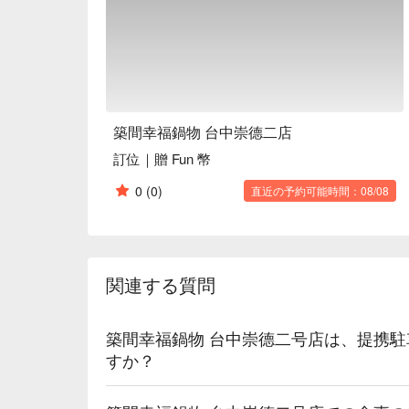
🍳 主廚推薦

【日本 A5 和牛紐約客鍋】和牛鮮嫩，湯底濃郁溫潤
【松阪豚肉鍋】豚肉嫩滑，深層入味

【招牌石頭湯底】天然石滾煮，風味醇厚

🍽️ 口碑必點

【極上無骨牛小排】牛排細嫩，汁香四溢

築間幸福鍋物 台中崇德二店
【龍王鍋】海鮮豐富，湯汁鮮美

訂位｜贈 Fun 幣
🥤 特色飲品

0
(0)
直近の予約可能時間：08/08
【明治冰淇淋及飲料無限暢飲】香甜濃郁，口感柔滑
【冷熱飲品 5 款】多樣選擇，溫暖舒心

💡 未成年請勿飲酒；禁止酒駕
関連する質問
築間幸福鍋物 台中崇德二号店は、提携
すか？