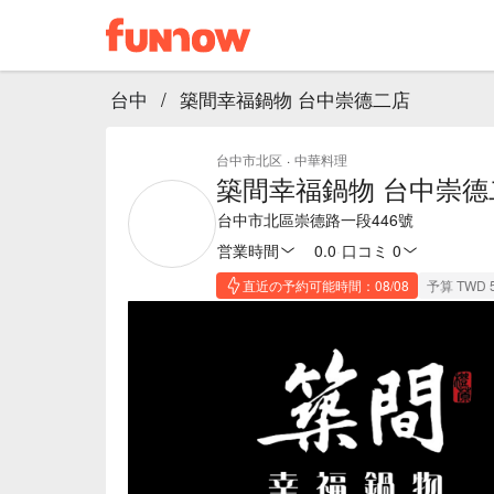
台中
/
築間幸福鍋物 台中崇德二店
台中市北区
·
中華料理
築間幸福鍋物 台中崇德
台中市北區崇德路一段446號
営業時間
0.0
·
口コミ 0
直近の予約可能時間：08/08
予算 TWD 