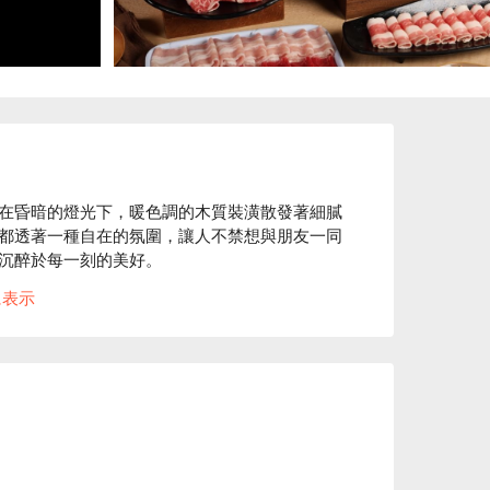
在昏暗的燈光下，暖色調的木質裝潢散發著細膩
都透著一種自在的氛圍，讓人不禁想與朋友一同
沉醉於每一刻的美好。

に表示
牌石頭湯底，還有明治冰淇淋及飲料無限暢飲，成


廳
