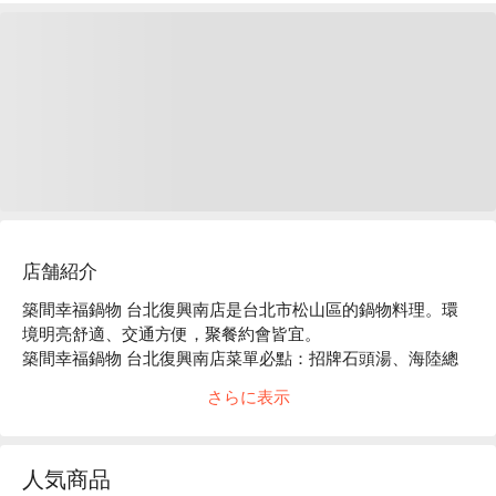
店舗紹介
築間幸福鍋物 台北復興南店是台北市松山區的鍋物料理。環
境明亮舒適、交通方便，聚餐約會皆宜。

築間幸福鍋物 台北復興南店菜單必點：招牌石頭湯、海陸總
匯盛合、豪華海鮮拼盤。

さらに表示
築間幸福鍋物 台北復興南店推薦：餐點選擇豐富，價格親
民，服務穩定。

築間幸福鍋物 台北復興南店訂位、優惠資訊立刻查看⬇︎
人気商品