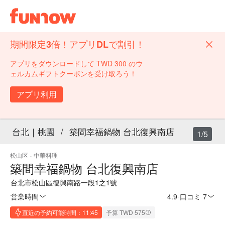
期間限定3倍！アプリDLで割引！
アプリをダウンロードして TWD 300 のウ
ェルカムギフトクーポンを受け取ろう！
アプリ利用
台北｜桃園
/
築間幸福鍋物 台北復興南店
1/5
松山区
·
中華料理
築間幸福鍋物 台北復興南店
台北市松山區復興南路一段1之1號
営業時間
4.9
·
口コミ 7
直近の予約可能時間：11:45
予算 TWD 575