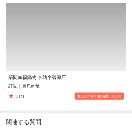
或用餐體驗的完美催化劑。每道料理的呈現，猶如一場饗宴，
讓人流連忘返。

🤩 玩樂情報

人均消費：均消 TWD 575

適合情境：一人獨享、兩人約會、多人聚餐、日常餐廳、家庭
聚餐、朋友聚餐、特殊節日、慶生、公司聚餐、獲獎餐廳、午
餐、晚餐

貼心服務：吃到飽、素食友善、肉食主義、爽吃海鮮、私人包
廂、親子友善

🍳 主廚推薦

築間幸福鍋物 京站小碧潭店
【招牌石頭湯底】湯頭濃郁，石頭燒煮香醇

訂位｜贈 Fun 幣
【日本 A5 和牛鍋】和牛油花細緻，入口即化

【M9+ 黑毛和牛霜降鍋】霜降牛肉軟嫩，鮮甜多汁

5
(4)
直近の予約可能時間：08/10
【松阪豬肉鍋】豬肉彈牙，脂香四溢

【櫻桃鴨】鴨肉鮮嫩，櫻桃香甜微酸

🍽️ 口碑必點

関連する質問
【羊】羊肉細軟，肉汁飽滿

【雞】雞肉嫩滑，微焦香脆
