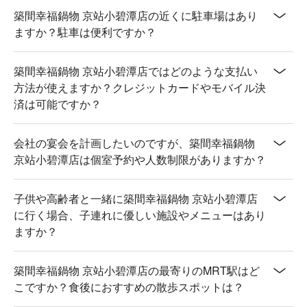
【海鮮】海鮮鮮嫩，海味十足

築間幸福鍋物 京站小碧潭店の近くに駐車場はあり
ますか？駐車は便利ですか？
🥤 特色飲品

【泡茶機】芳香撲鼻，溫暖舒緩

築間幸福鍋物 京站小碧潭店ではどのような支払い
【豆漿】濃郁豆香，滑順口感

方法が使えますか？クレジットカードやモバイル決
【咖啡】濃烈苦香，提神醒腦

済は可能ですか？
【沙瓦】清爽酸甜，活力滿滿

【冰沙】冰涼綿密，清新解暑

会社の宴会を計画したいのですが、築間幸福鍋物
💡 未成年請勿飲酒；禁止酒駕
京站小碧潭店は個室予約や人数制限がありますか？
子供や高齢者と一緒に築間幸福鍋物 京站小碧潭店
に行く場合、子連れに優しい施設やメニューはあり
ますか？
築間幸福鍋物 京站小碧潭店の最寄りのMRT駅はど
こですか？食後におすすめの散歩スポットは？