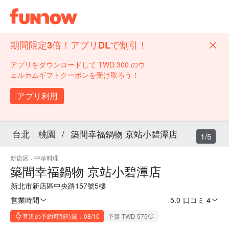
期間限定3倍！アプリDLで割引！
アプリをダウンロードして TWD 300 のウ
ェルカムギフトクーポンを受け取ろう！
アプリ利用
台北｜桃園
/
築間幸福鍋物 京站小碧潭店
1/5
新店区
·
中華料理
築間幸福鍋物 京站小碧潭店
新北市新店區中央路157號5樓
営業時間
5.0
·
口コミ 4
直近の予約可能時間：08/10
予算 TWD 575