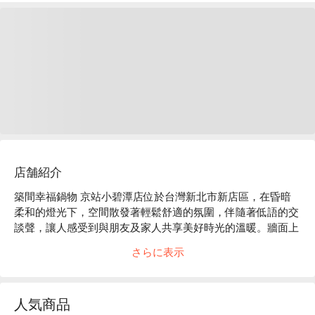
店舗紹介
築間幸福鍋物 京站小碧潭店位於台灣新北市新店區，在昏暗
柔和的燈光下，空間散發著輕鬆舒適的氛圍，伴隨著低語的交
談聲，讓人感受到與朋友及家人共享美好時光的溫暖。牆面上
掛著精緻的裝飾，透著獨特的藝術感，彷彿每個角落都在講述
さらに表示
著故事。

在這樣溫馨的環境中，招牌石頭湯底、日本 A5 和牛鍋、
人気商品
M9+黑毛和牛霜降鍋、松阪豬肉鍋及櫻桃鴨，皆成為提升聚會